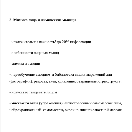
3. Мимика лица и мимические мышцы.
- исключительная важность! до 20% информации
- особенности лицевых мышц
- мимика и эмоции
- переобучение эмоциям
и библиотека ваших выражений лиц
(фотографии): радость, гнев, удивление, отвращение, страх, грусть.
- искусство танцевать лицом
- массаж головы (упражнения):
антистрессовый самомассаж лица
,
нейрокраниальный
самомассаж
,
височно-нижнечелюстной массаж