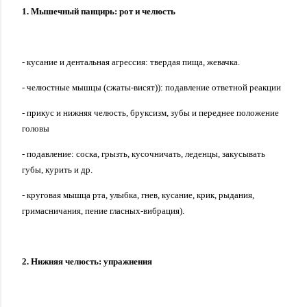
1. Мышечный панцирь: рот и челюсть
- кусание и дентальная агрессия: твердая пища, жевачка.
- челюстные мышцы (сжаты-висят)): подавление ответной реакции
- прикус и нижняя челюсть, бруксизм, зубы и переднее положение
головы
- подавление: соска, грызть, кусочничать, леденцы, закусывать
губы, курить и др.
- круговая мышца рта, улыбка, гнев, кусание, крик, рыдания,
гримасничания, пение гласных-вибрация).
2. Нижняя челюсть: упражнения