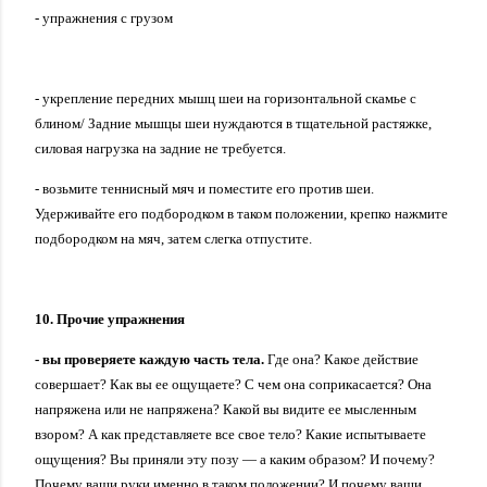
- упражнения с грузом
- укрепление передних мышц шеи на горизонтальной скамье с
блином/ Задние мышцы шеи нуждаются в тщательной растяжке,
силовая нагрузка на задние не требуется.
- возьмите теннисный мяч и поместите его против шеи.
Удерживайте его подбородком в таком положении, крепко нажмите
подбородком на мяч, затем слегка отпустите.
10. Прочие упражнения
- вы проверяете каждую часть тела.
Где она? Какое действие
совершает? Как вы ее ощущаете? С чем она соприкасается? Она
напряжена или не напряжена? Какой вы видите ее мысленным
взором? А как представляете все свое тело? Какие испытываете
ощущения?
Вы приняли эту позу — а каким образом? И почему?
Почему ваши руки именно в таком положении? И почему ваши