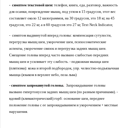
-
симптом текстовой шеи:
телефон, книга, еда, разговор, важность
для осанки, повреждение мышц, под углом в 15 градусов, этот вес
составляет около 12 килограммов, на 30 градусов, это 18 кг, на 45
градусов, это 22 кг, а в 60 градусов это 27 кг, Text Neck Indicator,
- симптом выдвинутой вперед головы: компенсация сутулости,
перегрузка мышц шеи, укорочение шеи, психосоматические
аспекты, укорочение связок и перегрузка задних мышц шеи.
Смещение головы вперед часто вызвано слабостью передних
мышц шеи и усиливает эту слабость. - подкожная мышца шеи
(плятизма): кожа и второй подбородок, упр. челюстно-подъязычная
мышца (языком в верхнее небо, поза льва)
- симптом запрокинутой головы.
Запрокидывание головы
вызвано гипертонусом задних мышц шеи (по разным причинами).
-
вдовий (климактерический) горб: основание шеи, переднее
положение головы с ее запрокидыванием и укорочением + местные
нарушения.