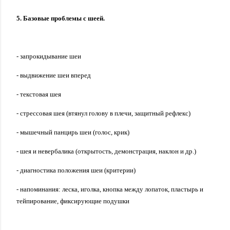
5. Базовые проблемы с шеей.
- запрокидывание шеи
- выдвижение шеи вперед
- текстовая шея
- стрессовая шея (втянул голову в плечи, защитный рефлекс)
- мышечный панцирь шеи (голос, крик)
- шея и невербалика (открытость, демонстрация, наклон и др.)
- диагностика положения шеи (критерии)
-
напом
инания: леска, иголка, кнопка между лопаток, пластырь и
тейпирование, фиксирующие подушки