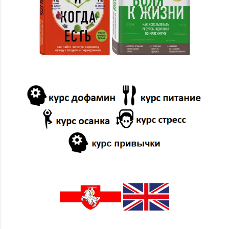
12/22
21
11/17
2
10/13
12
09/01
1
01/14
1
2023
38
12/31
1
12/10
2
11/19
1
11/12
1
09/10
8