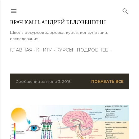
К основному контенту
ВРАЧ К.М.Н. АНДРЕЙ БЕЛОВЕШКИН
Школа ресурсов здоровья: курсы, консультации,
исследования.
ГЛАВНАЯ
КНИГИ
КУРСЫ
ПОДРОБНЕЕ…
Сообщения за июня 3, 2018
ПОКАЗАТЬ ВСЕ
С
о
о
б
щ