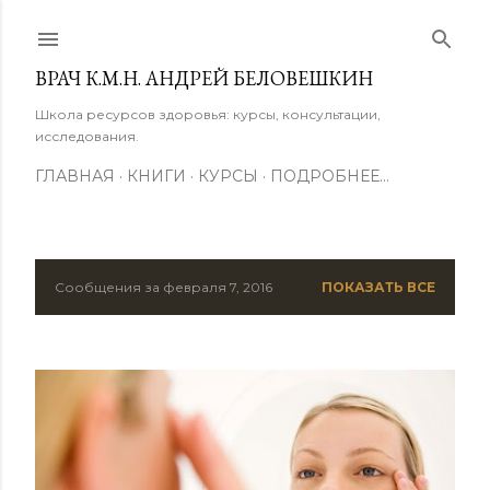
К основному контенту
ВРАЧ К.М.Н. АНДРЕЙ БЕЛОВЕШКИН
Школа ресурсов здоровья: курсы, консультации,
исследования.
ГЛАВНАЯ
КНИГИ
КУРСЫ
ПОДРОБНЕЕ…
Сообщения за февраля 7, 2016
ПОКАЗАТЬ ВСЕ
С
о
о
б
щ