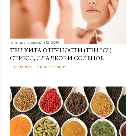
е
н
и
я
пятница, февраля 12, 2016
ТРИ КИТА ОТЕЧНОСТИ (ТРИ “С”):
СТРЕСС, СЛАДКОЕ И СОЛЕНОЕ.
Поделиться
2 комментария