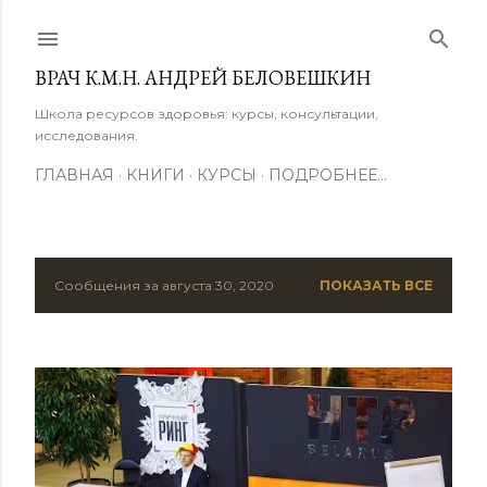
К основному контенту
ВРАЧ К.М.Н. АНДРЕЙ БЕЛОВЕШКИН
Школа ресурсов здоровья: курсы, консультации,
исследования.
ГЛАВНАЯ
КНИГИ
КУРСЫ
ПОДРОБНЕЕ…
Сообщения за августа 30, 2020
ПОКАЗАТЬ ВСЕ
С
о
о
б
щ