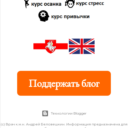
12/31
1
12/10
2
11/19
1
11/12
1
09/10
8
05/28
9
Поддержать блог
04/09
2
02/19
1
01/15
1
Технологии Blogger
01/08
12
(с) Врач к.м.н. Андрей Беловешкин. Информация предназначена для