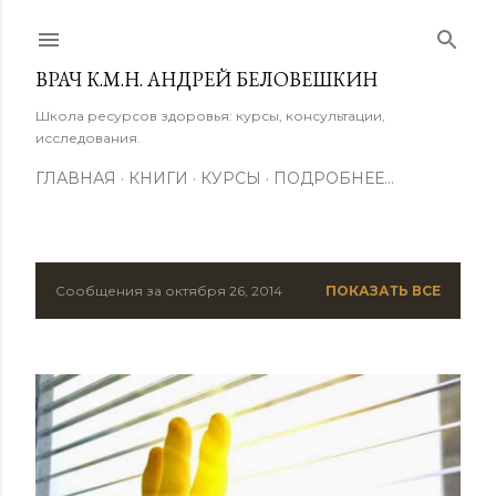
К основному контенту
ВРАЧ К.М.Н. АНДРЕЙ БЕЛОВЕШКИН
Школа ресурсов здоровья: курсы, консультации,
исследования.
ГЛАВНАЯ
КНИГИ
КУРСЫ
ПОДРОБНЕЕ…
Сообщения за октября 26, 2014
ПОКАЗАТЬ ВСЕ
С
о
о
б
щ