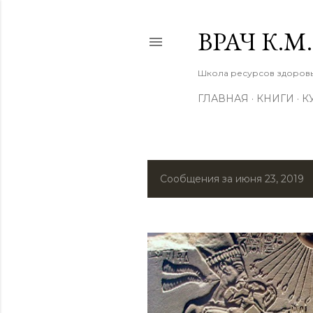
ВРАЧ К.
Школа ресурсов здоровья
ГЛАВНАЯ
КНИГИ
К
Сообщения за июня 23, 2019
С
о
о
б
щ