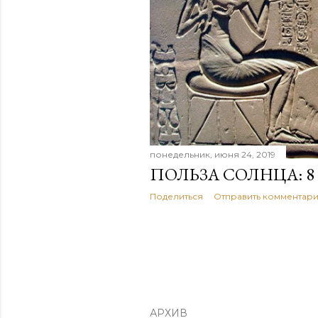
е
н
и
я
понедельник, июня 24, 2019
ПОЛЬЗА СОЛНЦА: 
Поделиться
Отправить комментар
АРХИВ