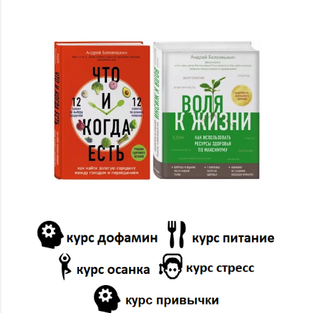
02/16
2
2024
38
12/29
1
Будущее принадлежит тому,
кто владеет радио
12/22
21
11/17
2
10/13
12
09/01
1
01/14
1
2023
38