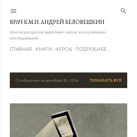
К основному контенту
ВРАЧ К.М.Н. АНДРЕЙ БЕЛОВЕШКИН
Школа ресурсов здоровья: курсы, консультации,
исследования.
ГЛАВНАЯ
КНИГИ
КУРСЫ
ПОДРОБНЕЕ…
Сообщения за декабря 29, 2024
ПОКАЗАТЬ ВСЕ
С
о
о
б
щ