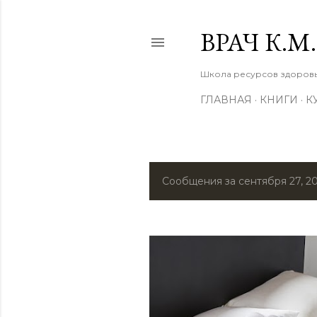
ВРАЧ К.
Школа ресурсов здоровья
ГЛАВНАЯ
КНИГИ
К
Сообщения за сентября 27, 2
С
о
о
б
щ