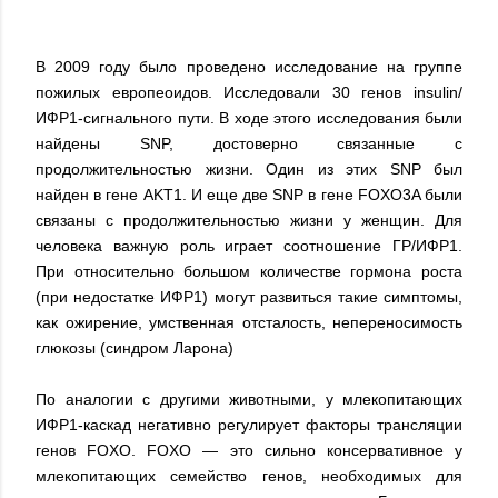
В 2009 году было проведено исследование на группе
пожилых европеоидов. Исследовали 30 генов insulin/
ИФР1-сигнального пути. В ходе этого исследования были
найдены SNP, достоверно связанные с
продолжительностью жизни. Один из этих SNP был
найден в гене AKT1. И еще две SNP в гене FOXO3A были
связаны с продолжительностью жизни у женщин. Для
человека важную роль играет соотношение ГР/ИФР1.
При относительно большом количестве гормона роста
(при недостатке ИФР1) могут развиться такие симптомы,
как ожирение, умственная отсталость, непереносимость
глюкозы (синдром Ларона)
По аналогии с другими животными, у млекопитающих
ИФР1-каскад негативно регулирует факторы трансляции
генов FOXO. FOXO — это сильно консервативное у
млекопитающих семейство генов, необходимых для