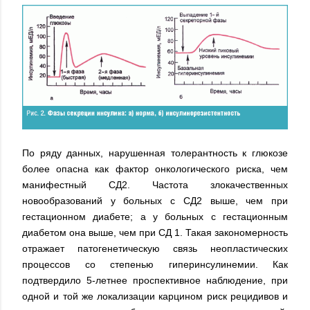
По ряду данных, нарушенная толерантность к глюкозе
более опасна как фактор онкологического риска, чем
манифестный СД2. Частота злокачественных
новообразований у больных с СД2 выше, чем при
гестационном диабете; а у больных с гестационным
диабетом она выше, чем при СД 1. Такая закономерность
отражает патогенетическую связь неопластических
процессов со степенью гиперинсулинемии. Как
подтвердило 5-летнее проспективное наблюдение, при
одной и той же локализации карцином риск рецидивов и