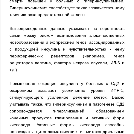
смерти повышен у больных с гиперинсулинемией.
Гиперинсулинемия способствует также злокачественному
течению рака предстательной железы.
Вышеприведенные данные указывают на вероятность
связи между риском возникновения злока-чественных
новообразований и экспрессией генов, ассоциированных
с продукцией инсулина и чувствительностью к нему
периферических рецепторов (например, генов
рецепторов лептина, фактора некроза опухоли, ИЛ-6 и
т.д.).
Повышенная секреция инсулина у больных с СД2 и
ожирением вызывает увеличение уровня ИФР-1,
стимулирующего усиленное деление клеток. Важно
учитывать также, что гиперинсулинизм в патогенезе СД2
сопровождается гипергликемией, образованием
конечных продуктов гликирования и активных форм
кислорода. Активные формы кислорода способны
повреждать цитоплазматические и митохондриальные