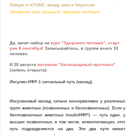
Лейцин и mTORС: между акне и бицепсом
Эпидемия акне (прыщей): вершина айсберга
Да, начат набор на
курс "Здоровое питание", старт
уже 8 сентября
! Записывайтесь, в группе всего 10
человек.
И 20 августа
интенсив "Антисахарный протокол"
(запись открыта).
Инсулин-ИФР-1 сигнальный путь (каскад).
Инсулиновый каскад сильно консервативен у различных
групп животных (позвоночных и беспозвоночных). Если у
беспозвоночных животных insulin/ИФР1 — путь один, у
высших позвоночных, в том числе, млекопитающих, этот
путь подразделяется на два. Эти два пути имеют