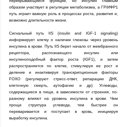
перекрывающиеся функции, но инсулин главным
образом участвует в регуляции метаболизма, а ГР/ИФР1
путь играет важную роль в процессах роста, развития и,
возможно длительности жизни.
Сигнальный путь IIS (insulin and IGF-1 signaling)
информирует клетку о наличии глюкозы через уровень
инсулина в крови. Путь IIS берет начало от мембранного
рецептора, распознающего инсулин или
инсулиноподобный фактор роста (IGF1), и затем
распространяется по клетке, стимулируя ее рост и
деление и инактивируя транскрипционные факторы
FOXO (регулируют стресс-ответ, репарацию ДНК,
клеточную смерть, аутофагию и др). Углеводы,
содержащиеся в пище, в зависимости от строения, по-
разному влияют на уровень инсулина в крови. Чем
проще структура углевода, тем быстрее он
переваривается и поступает в кровь, инициируя
выработку инсулина.