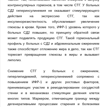
контринсулярных гормонов, в том числе СТГ. У больных
СД2 гиперинсулинемия не оказывает стимулирующего
действия на экспрессию СТГ, так как
инсулинорезистентность обусловливает увеличение
глюкозы в крови. Кроме того, ИФР-1 уровень которого у
больных СД2 повышен, по принципу обратной связи
может подавлять продукцию СТГ. Такой гормональный
профиль у больных с СД2 и абдоминальным ожирением
также способствует отложению жира в депо, так как СТГ
тормозит превращение глюкозы в жиры и вызывает
липолиз.
Снижение СТГ у больных с ожирением,
гиперлипидемией, гиперинсулинемией сопряжено с
повышением ИФР-1 и других ростовых факторов,
принимающих участие в ремоделировании сосудистой
стенки и в механизмах стимуляции деления клеток
многих типов. Маркером, отмечающим границу между
дегенеративными процессами старения и болезнями