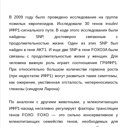
В 2009 году было проведено исследование на группе
пожилых европеоидов. Исследовали 30 генов insulin/
ИФР1-сигнального пути. В ходе этого исследования были
найдены SNP, достоверно связанные с
продолжительностью жизни. Один из этих SNP был
найден в гене AKT1. И еще две SNP в гене FOXO3A были
связаны с продолжительностью жизни у женщин. Для
человека важную роль играет соотношение ГР/ИФР1.
При относительно большом количестве гормона роста
(при недостатке ИФР1) могут развиться такие симптомы,
как ожирение, умственная отсталость, непереносимость
глюкозы (синдром Ларона)
По аналогии с другими животными, у млекопитающих
ИФР1-каскад негативно регулирует факторы трансляции
генов FOXO. FOXO — это сильно консервативное у
млекопитающих семейство генов, необходимых для