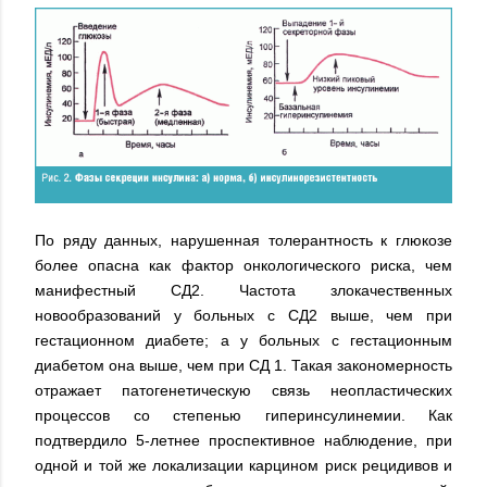
По ряду данных, нарушенная толерантность к глюкозе
более опасна как фактор онкологического риска, чем
манифестный СД2. Частота злокачественных
новообразований у больных с СД2 выше, чем при
гестационном диабете; а у больных с гестационным
диабетом она выше, чем при СД 1. Такая закономерность
отражает патогенетическую связь неопластических
процессов со степенью гиперинсулинемии. Как
подтвердило 5-летнее проспективное наблюдение, при
одной и той же локализации карцином риск рецидивов и