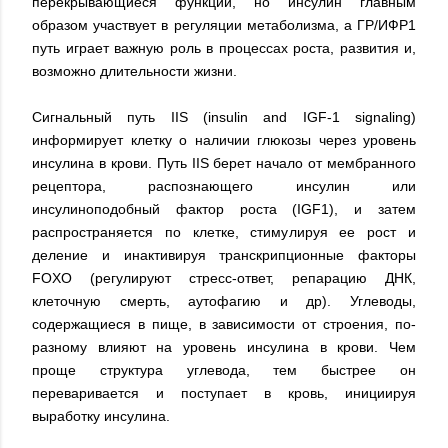
перекрывающиеся функции, но инсулин главным
образом участвует в регуляции метаболизма, а ГР/ИФР1
путь играет важную роль в процессах роста, развития и,
возможно длительности жизни.
Сигнальный путь IIS (insulin and IGF-1 signaling)
информирует клетку о наличии глюкозы через уровень
инсулина в крови. Путь IIS берет начало от мембранного
рецептора, распознающего инсулин или
инсулиноподобный фактор роста (IGF1), и затем
распространяется по клетке, стимулируя ее рост и
деление и инактивируя транскрипционные факторы
FOXO (регулируют стресс-ответ, репарацию ДНК,
клеточную смерть, аутофагию и др). Углеводы,
содержащиеся в пище, в зависимости от строения, по-
разному влияют на уровень инсулина в крови. Чем
проще структура углевода, тем быстрее он
переваривается и поступает в кровь, инициируя
выработку инсулина.