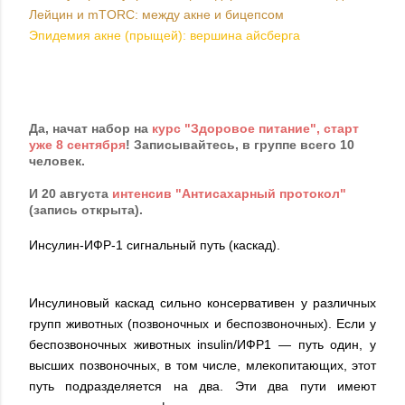
Лейцин и mTORС: между акне и бицепсом
Эпидемия акне (прыщей): вершина айсберга
Да, начат набор на
курс "Здоровое питание", старт
уже 8 сентября
! Записывайтесь, в группе всего 10
человек.
И 20 августа
интенсив "Антисахарный протокол"
(запись открыта).
Инсулин-ИФР-1 сигнальный путь (каскад).
Инсулиновый каскад сильно консервативен у различных
групп животных (позвоночных и беспозвоночных). Если у
беспозвоночных животных insulin/ИФР1 — путь один, у
высших позвоночных, в том числе, млекопитающих, этот
путь подразделяется на два. Эти два пути имеют