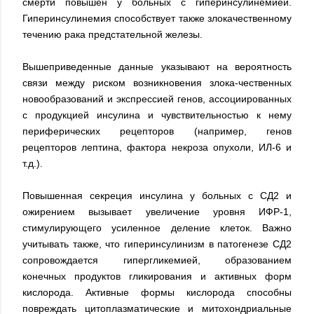
смерти повышен у больных с гиперинсулинемией.
Гиперинсулинемия способствует также злокачественному
течению рака предстательной железы.
Вышеприведенные данные указывают на вероятность
связи между риском возникновения злока-чественных
новообразований и экспрессией генов, ассоциированных
с продукцией инсулина и чувствительностью к нему
периферических рецепторов (например, генов
рецепторов лептина, фактора некроза опухоли, ИЛ-6 и
т.д.).
Повышенная секреция инсулина у больных с СД2 и
ожирением вызывает увеличение уровня ИФР-1,
стимулирующего усиленное деление клеток. Важно
учитывать также, что гиперинсулинизм в патогенезе СД2
сопровождается гипергликемией, образованием
конечных продуктов гликирования и активных форм
кислорода. Активные формы кислорода способны
повреждать цитоплазматические и митохондриальные