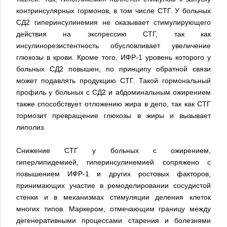
контринсулярных гормонов, в том числе СТГ. У больных
СД2 гиперинсулинемия не оказывает стимулирующего
действия на экспрессию СТГ, так как
инсулинорезистентность обусловливает увеличение
глюкозы в крови. Кроме того, ИФР-1 уровень которого у
больных СД2 повышен, по принципу обратной связи
может подавлять продукцию СТГ. Такой гормональный
профиль у больных с СД2 и абдоминальным ожирением
также способствует отложению жира в депо, так как СТГ
тормозит превращение глюкозы в жиры и вызывает
липолиз.
Снижение СТГ у больных с ожирением,
гиперлипидемией, гиперинсулинемией сопряжено с
повышением ИФР-1 и других ростовых факторов,
принимающих участие в ремоделировании сосудистой
стенки и в механизмах стимуляции деления клеток
многих типов. Маркером, отмечающим границу между
дегенеративными процессами старения и болезнями