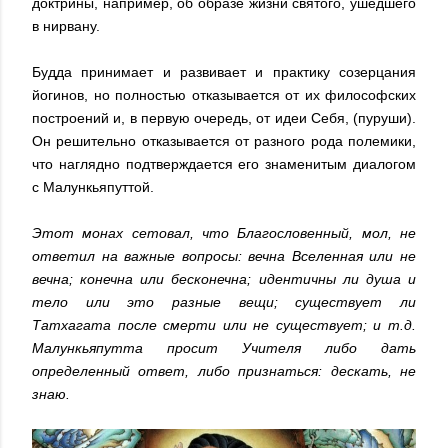
доктрины, например, об образе жизни святого, ушедшего
в нирвану.
Будда принимает и развивает и практику созерцания
йогинов, но полностью отказывается от их философских
построений и, в первую очередь, от идеи Себя, (пуруши).
Он решительно отказывается от разного рода полемики,
что наглядно подтверждается его знаменитым диалогом
с Малункьяпуттой.
Этот монах сетовал, что Благословенный, мол, не
ответил на важные вопросы: вечна Вселенная или не
вечна; конечна или бесконечна; идентичны ли душа и
тело или это разные вещи; существует ли
Татхагата после смерти или не существует; и т.д.
Малункьяпутта просит Учителя либо дать
определенный ответ, либо признаться: дескать, не
знаю.