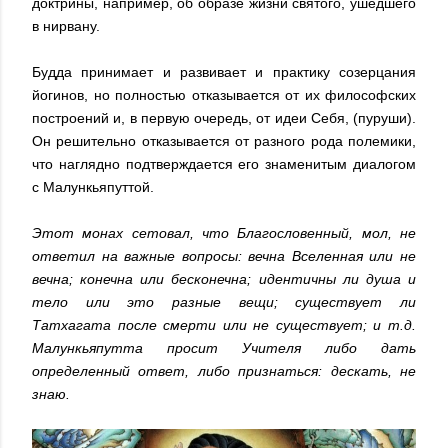
доктрины, например, об образе жизни святого, ушедшего
в нирвану.
Будда принимает и развивает и практику созерцания
йогинов, но полностью отказывается от их философских
построений и, в первую очередь, от идеи Себя, (пуруши).
Он решительно отказывается от разного рода полемики,
что наглядно подтверждается его знаменитым диалогом
с Малункьяпуттой.
Этот монах сетовал, что Благословенный, мол, не
ответил на важные вопросы: вечна Вселенная или не
вечна; конечна или бесконечна; идентичны ли душа и
тело или это разные вещи; существует ли
Татхагата после смерти или не существует; и т.д.
Малункьяпутта просит Учителя либо дать
определенный ответ, либо признаться: дескать, не
знаю.