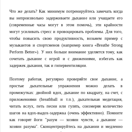
Что же делать? Как минимум потренируйтесь замечать когда
вы непроизвольно задерживаете дыхание или учащаете его
(современные часы могут в этом помочь), эти крайности
могут усиливать стресс и провоцировать проблемы. Для того,
чтобы повысить свою продуктивность, возьмем пример с
музыкантов и спортсменов (например книга «Breathe Strong
Perform Better»). У них больше внимание уделяется тому, как
сочетать дыхание с игрой и с движениями, избегать как
задержек дыхания, так и гипервентиляции.
Поэтому работая, регулярно проверяйте свое дыхание, а
простые дыхательные упражнения можно делать в
промежутках: двойной вдох, дыхание по квадрату, на счет, с
приложениями (breathball и т.п.), дыхательная медитация,
читать вслух, петь песни или гулять, соизмеряя количество
шагов на вдох-выдох-задержка (очень эффективно). Помните
как говорят йоги "разум — хозяин чувств, а дыхание —
хозяин разума". Сконцентрируйтесь на дыхании и медленно