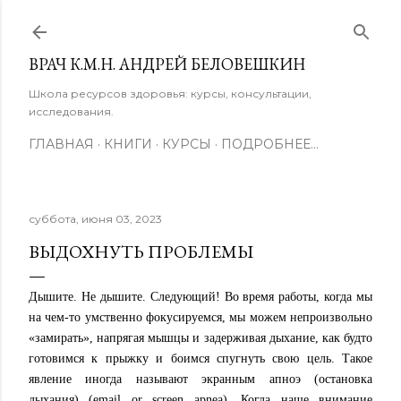
К основному контенту
ВРАЧ К.М.Н. АНДРЕЙ БЕЛОВЕШКИН
Школа ресурсов здоровья: курсы, консультации,
исследования.
ГЛАВНАЯ
КНИГИ
КУРСЫ
ПОДРОБНЕЕ…
суббота, июня 03, 2023
ВЫДОХНУТЬ ПРОБЛЕМЫ
Дышите. Не дышите. Следующий! Во время работы, когда мы
на чем-то умственно фокусируемся, мы можем непроизвольно
«замирать», напрягая мышцы и задерживая дыханиe, как будто
готовимся к прыжку и боимся спугнуть свою цель. Такое
явление иногда называют экранным апноэ (остановка
дыхания) (email or screen аpnea). Когда наше внимание