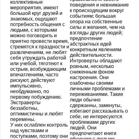
коллективные
поведения и невнимание
мероприятия, имеют
к происходящим вокруг
большой круг друзей и
событиям; большая
знакомых, ощущают
опора на собственные
потребность общения с
силы и желания, чем на
людьми, с которыми
взгляды других людей;
можно поговорить и
предпочтение
приятно провести время,
абстрактных идей
стремятся к праздности и
конкретным явлениям
развлечениям, не любят
действительности.
себя утруждать работой
Интроверты обладают
или учебой, тяготеют к
ровным, несколько
острым, возбуждающим
сниженным фоном
впечатлениям, часто
настроения. Они
рискуют, действуют
озабочены своими
импульсивно,
личными проблемами и
необдуманно, по
переживаниями. Такие
первому побуждению.
люди обычно
Экстраверты
сдержанны, замкнуты,
беззаботны,
избегают рассказывать о
оптимистичны и любят
себе, не интересуются
перемены.
проблемами других
У них ослаблен контроль
людей. Они
над чувствами и
предпочитают книги
поступками, поэтому они
общению с людьми.