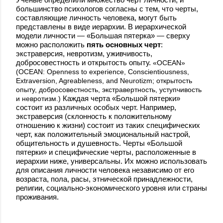
большинство психологов согласны с тем, что черты,
составляющие личность человека, могут быть
представлены в виде иерархии. В иерархической
модели личности — «Большая пятерка» — сверху
можно расположить
пять основных черт
:
экстраверсия, невротизм, уживчивость,
добросовестность и открытость опыту.
«OCEAN»
(OCEAN: Openness to experience, Conscientiousness,
Extraversion, Agreableness, and Neurotizm; открытость
опыту, добросовестность, экстравертность, уступчивость
Каждая черта «Большой пятерки»
и невротизм.)
состоит из различных особых черт. Например,
экстраверсия (склонность к положительному
отношению к жизни) состоит из таких специфических
черт, как положительный эмоциональный настрой,
общительность и душевность. Черты «Большой
пятерки» и специфические черты, расположенные в
иерархии ниже, универсальны. Их можно использовать
для описания личности человека независимо от его
возраста, пола, расы, этнической принадлежности,
религии, социально-экономического уровня или страны
проживания.