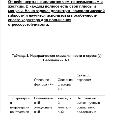
От себя: черты не являются чем-то неизменным и
жестким. В каждом полюсе есть свои плюсы и
минусы. Наша задача: достигнуть психологической
гибкости и научится использовать особенности
своего характера для повышения
стрессоустойчивости.
Таблица 1. Иерархическая схема личности и стресс (с)
Беловешкин А.Г.
Связь со
Описание
Описание
стрессом
фактора «+»
фактора
«-»
Экстраверси
Положитель
замкнуты
Экстраверты
я-
ный
й
имеют лучшую
интроверсия
эмоциональ
молчали
социальную
(extraversion,
ный
вый
поддержку и