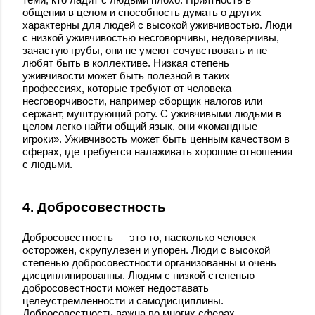
общении в целом и способность думать о других
характерны для людей с высокой уживчивостью. Люди
с низкой уживчивостью несговорчивы, недоверчивы,
зачастую грубы, они не умеют сочувствовать и не
любят быть в коллективе. Низкая степень
уживчивости может быть полезной в таких
профессиях, которые требуют от человека
несговорчивости, например сборщик налогов или
сержант, муштрующий роту. С уживчивыми людьми в
целом легко найти общий язык, они «командные
игроки». Уживчивость может быть ценным качеством в
сферах, где требуется налаживать хорошие отношения
с людьми.
4. Добросовестность
Добросовестность — это то, насколько человек
осторожен, скрупулезен и упорен. Люди с высокой
степенью добросовестности организованны и очень
дисциплинированны. Людям с низкой степенью
добросовестности может недоставать
целеустремленности и самодисциплины.
Добросовестность важна во многих сферах