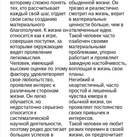
которому сложно понять
обыденной жизни. Он
тех, кто рассчитывает
трезво и реалистично
каждый свой шаг, отдает
смотрит на жизнь, верит
свои силы созданию
в материальные
материального
ценности больше, чем в
благополучия. К жизни он
отвлеченные идеи.
относится как к игре,
Такой человек часто
совершая поступки, за
озабочен своими
которыми окружающие
материальными
видят проявление
проблемами, упорно
легкомыслия.
работает и проявляет
Человек, имеющий
завидную настойчивость,
высокие оценки по этому
воплощая в жизнь свои
фактору, удовлетворяет
планы.
свое любопытство,
Негибкий и
проявляя интерес к
неартистичный, часто
различным сторонам
простой и лишенный
жизни. Он легко
чувства юмора в
обучается, но
обычной жизни, он
недостаточно серьезно
проявляет постоянство
относится к
своих привычек и
систематической
интересов.
научной деятельности,
Такой человек не любит
поэтому редко достигает
резких перемен в своей
больших успехов в
жизни, он предпочитает