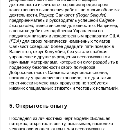
деятельности и считается хорошим предиктором
качественного выполнения работы во многих областях
деятельности. Роджер Салквист
(Roger Salquist)
,
предприниматель и руководитель успешной
Calgene
Incorporated
, известен своей дотошностью. Например,
в попытке добиться одобрения Управления по
продуктам питания и лекарственным препаратам США
(FDA)
для своих генетически измененных томатов
Салквист совершил более двадцати пяти поездок в
Вашингтон, округ Колумбия, без устали снабжая
управление и другие учреждения всевозможными
научными материалами, которые он смог раздобыть в
поддержку безопасности своих помидоров.
Добросовестность Салквиста окупилась сполна,
поскольку управление постановило, что для таких
генетически измененных продуктов не требуется
никаких специальных этикеток и тестовых испытаний.
5. Открытость опыту
Последняя из личностных черт модели «Большая
пятерка», открытость опыту, показывает, насколько
человек оригинален, открыт для всевозможных