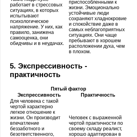
приспособленными к
работает в стрессовых
жизни. Эмоционально
ситуациях, в которых
устойчивые люди
испытывают
сохраняют хладнокровие
психологическое
и спокойствие даже в
напряжение. У них, как
самых неблагоприятных
правило, занижена
ситуациях. Они чаще
самооценка, они
пребывают в хорошем
обидчивы и в неудачах.
расположении духа, чем
в плохом.
5. Экспрессивность -
практичность
Пятый фактор
Экспрессивность
Практичность
Для человека с такой
чертой характерно
легкое отношение к
жизни. Он производит
Человек с выраженной
впечатление
чертой практичности по
беззаботного и
своему складу реалист,
безответственного,
хорошо адаптирован в