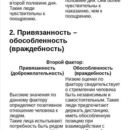
половине дня. Они более
второй половине дня.
чувствительны к
Такие люди
наказанию, чем к
чувствительны к
поощрению.
поощрению.
2. Привязанность –
обособленность
(враждебность)
Второй фактор:
Привязанность
Обособленность
(доброжелательность)
(враждебность)
Низкие оценки по
фактору свидетельствует
о стремлении человека
Высокие значения по
быть независимым и
данному фактору
самостоятельным. Такие
определяют позитивное
люди предпочитают
отношение человека к
держать дистанцию,
людям.
иметь обособленную
Такие лица испытывают
позицию при
потребность быть рядом
взаимодействии с