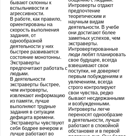
бывают склонны к
Интроверты отдают
вспыльчивости и
предпочтение
агрессивности.
теоретическим и
В работе, как правило,
научным видам
ориентированы на
деятельности. В учебе
скорость выполнения
они достигают более
задания, от
заметных успехов, чем
однообразной
экстраверты.
деятельности у них
Интровертированные
быстрее развивается
люди любят планировать
состояние монотонны.
свое будущее, всегда
Экстраверты
взвешивают свои
предпочитают работать с
поступки, не доверяют
людьми.
первым побуждениям и
В деятельности
увлечениям, всегда
экстраверты быстрее,
строго контролируют
чем интроверты,
свои чувства, редко
извлекают информацию
бывают несдержанными
из памяти, лучше
и возбужденными.
выполняют трудные
Интроверты легче
задания в ситуации
переносят однообразие
дефицита времени.
в деятельности, лучше
Экстраверты чувствуют
работают в спокойной
себя бодрее вечером и
обстановке и в первой
лучше работают во