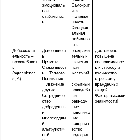
эмоциональ
Самокрит
ная
ика
стабильност
Напряже
ь
нность
Эмоцион
альная
лабильно
сть
Доброжелат
Доверчивост
раздражи
Достоверно
ельность –
ь
тельный
повышена
врождебност
Прямота
эгоистич
восприимчивост
ь
Отзывчивост
ный
ь к стрессу и
(agreeblenes
ь
Теплота
жестокий
количество
s, A)
Понимание
,
стрессов у
Уважение
скрытный
враждебных
других
враждебн
людей.
Сотрудниче
ый
Фактор высокой
ство
равноду
значимости!
добродушны
шие
й—
непонима
милосердны
ние
й—
сопернич
альтруистич
ество
ный
подозрит