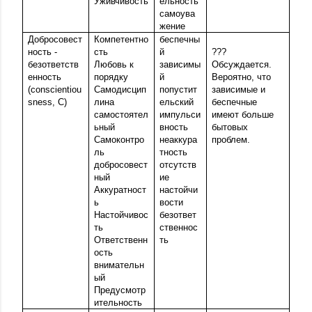
Уживчивость
ельность
самоува
жение
Добросовест
Компетентно
беспечны
ность -
сть
й
???
безответств
Любовь к
зависимы
Обсуждается.
енность
порядку
й
Вероятно, что
(conscientiou
Самодисцип
попустит
зависимые и
sness, C)
лина
ельский
беспечные
самостоятел
импульси
имеют больше
ьный
вность
бытовых
Самоконтро
неаккура
проблем.
ль
тность
добросовест
отсутств
ный
ие
Аккуратност
настойчи
ь
вости
Настойчивос
безответ
ть
ственнос
Ответственн
ть
ость
внимательн
ый
Предусмотр
ительность