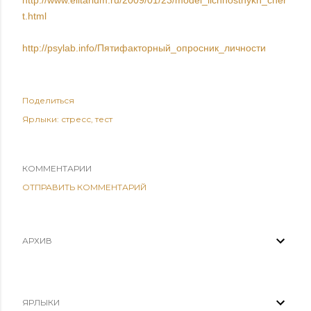
http://www.elitarium.ru/2009/01/23/model_lichnostnykh_cher
t.html
http://psylab.info/Пятифакторный_опросник_личности
Поделиться
Ярлыки:
стресс
тест
КОММЕНТАРИИ
ОТПРАВИТЬ КОММЕНТАРИЙ
АРХИВ
ЯРЛЫКИ