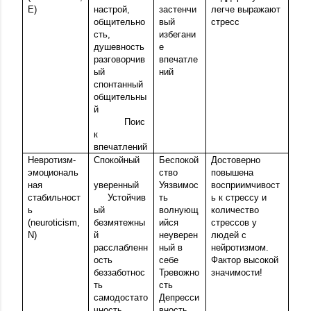
E)
настрой,
застенчи
легче выражают
общительно
вый
стресс
сть,
избегани
душевность
е
разговорчив
впечатле
ый
ний
спонтанный
общительны
й
Поис
к
впечатлений
Невротизм-
Спокойный
Беспокой
Достоверно
эмоциональ
ство
повышена
ная
уверенный
Уязвимос
восприимчивост
стабильност
Устойчив
ть
ь к стрессу и
ь
ый
волнующ
количество
(neuroticism,
безмятежны
ийся
стрессов у
N)
й
неуверен
людей с
расслабленн
ный в
нейротизмом.
ость
себе
Фактор высокой
беззаботнос
Тревожно
значимости!
ть
сть
самодостато
Депресси
чность
вность