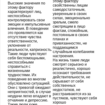
этому фактору
Высокие значения по
свойственны лицам
этому фактору
самодостаточным,
характеризуют лиц,
уверенным в своих
неспособных
силах, эмоционально
контролировать свои
зрелым, смело
эмоции и импульсивные
смотрящим в лицо
влечения. В поведении
фактам, спокойным,
это проявляется как
постоянным в своих
отсутствие чувства
планах и
ответственности,
привязанностях, не
уклонение от
поддающимся
реальности, капризность.
случайным колебаниям
Такие люди чувствуют
настроения.
себя беспомощными,
На жизнь такие люди
неспособными
смотрят серьезно и
справиться с
реалистично, хорошо
жизненными
осознают требования
трудностями. Их
действительности, не
поведение во многом
скрывают от себя
обусловлено ситуацией.
собственных
Они с тревогой ожидают
недостатков, не
неприятностей, в случае
расстраиваются из-за
неудачи легко впадают в
пустяков, чувствуют себя
отчаяние и депрессию.
хорошо
Такие люди хуже