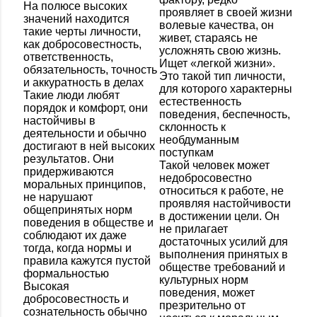
На полюсе высоких
проявляет в своей жизни
значений находится
волевые качества, он
такие черты личности,
живет, стараясь не
как добросовестность,
усложнять свою жизнь.
ответственность,
Ищет «легкой жизни».
обязательность, точность
Это такой тип личности,
и аккуратность в делах
для которого характерны
Такие люди любят
естественность
порядок и комфорт, они
поведения, беспечность,
настойчивы в
склонность к
деятельности и обычно
необдуманным
достигают в ней высоких
поступкам
результатов. Они
Такой человек может
придерживаются
недобросовестно
моральных принципов,
относиться к работе, не
не нарушают
проявляя настойчивости
общепринятых норм
в достижении цели. Он
поведения в обществе и
не прилагает
соблюдают их даже
достаточных усилий для
тогда, когда нормы и
выполнения принятых в
правила кажутся пустой
обществе требований и
формальностью
культурных норм
Высокая
поведения, может
добросовестность и
презрительно от
сознательность обычно