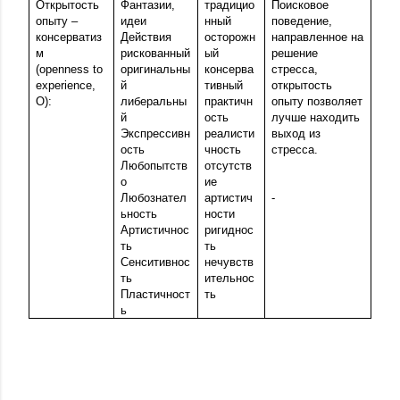
Открытость
Фантазии,
традицио
Поисковое
опыту –
идеи
нный
поведение,
консерватиз
Действия
осторожн
направленное на
м
рискованный
ый
решение
(openness to
оригинальны
консерва
стресса,
experience,
й
тивный
открытость
O):
либеральны
практичн
опыту позволяет
й
ость
лучше находить
Экспрессивн
реалисти
выход из
ость
чность
стресса.
Любопытств
отсутств
о
ие
Любознател
артистич
-
ьность
ности
Артистичнос
ригиднос
ть
ть
Сенситивнос
нечувств
ть
ительнос
Пластичност
ть
ь