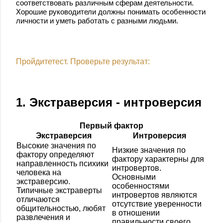
соответствовать различным сферам деятельности.
Хорошие руководители должны понимать особенности
личности и уметь работать с разными людьми.
Пройдитетест. Проверьте результат:
1. Экстраверсия - интроверсия
Первый фактор
Экстраверсия
Интроверсия
Высокие значения по
Низкие значения по
фактору определяют
фактору характерны для
направленность психики
интровертов.
человека на
Основными
экстраверсию.
особенностями
Типичные экстраверты
интровертов являются
отличаются
отсутствие уверенности
общительностью, любят
в отношении
развлечения и
правильности своего