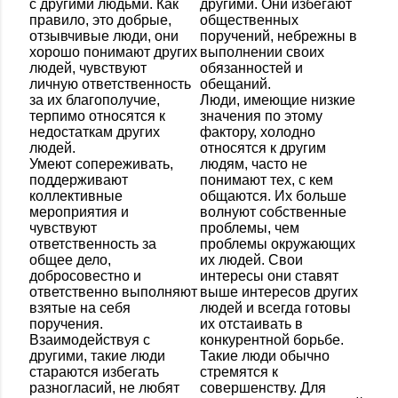
с другими людьми. Как
другими. Они избегают
правило, это добрые,
общественных
отзывчивые люди, они
поручений, небрежны в
хорошо понимают других
выполнении своих
людей, чувствуют
обязанностей и
личную ответственность
обещаний.
за их благополучие,
Люди, имеющие низкие
терпимо относятся к
значения по этому
недостаткам других
фактору, холодно
людей.
относятся к другим
Умеют сопереживать,
людям, часто не
поддерживают
понимают тех, с кем
коллективные
общаются. Их больше
мероприятия и
волнуют собственные
чувствуют
проблемы, чем
ответственность за
проблемы окружающих
общее дело,
их людей. Свои
добросовестно и
интересы они ставят
ответственно выполняют
выше интересов других
взятые на себя
людей и всегда готовы
поручения.
их отстаивать в
Взаимодействуя с
конкурентной борьбе.
другими, такие люди
Такие люди обычно
стараются избегать
стремятся к
разногласий, не любят
совершенству. Для