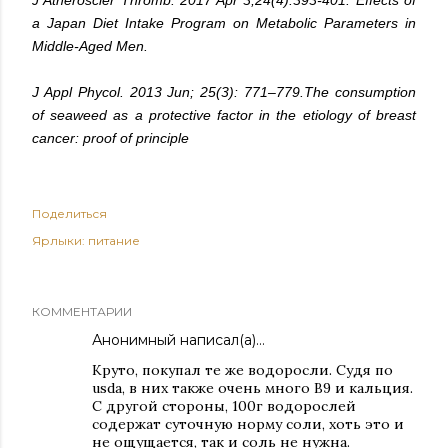
J Atheroscler Thromb. 2017 Apr 3;24(4):393-401. Effects of
a Japan Diet Intake Program on Metabolic Parameters in
Middle-Aged Men.
J Appl Phycol. 2013 Jun; 25(3): 771–779.The consumption
of seaweed as a protective factor in the etiology of breast
cancer: proof of principle
Поделиться
Ярлыки:
питание
КОММЕНТАРИИ
Анонимный написал(а)…
Круто, покупал те же водоросли. Судя по
usda, в них также очень много B9 и кальция.
С другой стороны, 100г водорослей
содержат суточную норму соли, хоть это и
не ощущается, так и соль не нужна.