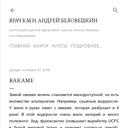
К основному контенту
ВРАЧ К.М.Н. АНДРЕЙ БЕЛОВЕШКИН
Школа ресурсов здоровья: курсы, консультации,
исследования.
ГЛАВНАЯ
КНИГИ
КУРСЫ
ПОДРОБНЕЕ…
среда, ноября 27, 2019
ВАКАМЕ
Зимой свежая зелень становится малодоступной, но есть
множество альтернатив. Например, сушеные водоросли.
У меня в руках пакет с вакаме, которая разбухает в 4
раза! В этой водоросли очень мало калорий и много
полезного: йод, фукоксантин (повышает выработку UCP1
в бурой жировой ткани и поможет согреться зимой),