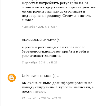
Перестал потреблять регулярно из-за
сомнений в содержании хлора (на упаковке
милиграммы значились странные) и
недоверия к продавцу. Стоит ли начать
снова?
4 декабря 2019 г. в 10:34
Анонимный написал(а)…
в россии роженицы ели карпа после
беремености,помогает прийти в себя и
увеличивает лактацию
21 декабря 2019 г. в 19:25
Unknown
написал(а)…
Вы очень сильно дезинформированы по
поводу спирулины. Глупости написали, а
люди читают.
23 сентября 2020 г. в 13:58