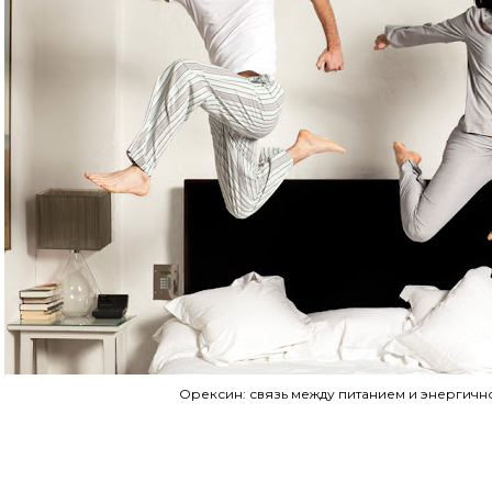
Орексин: связь между питанием и энергичн