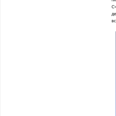
Сч
д
вс