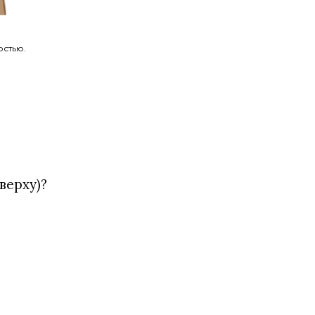
остью.
верху)?