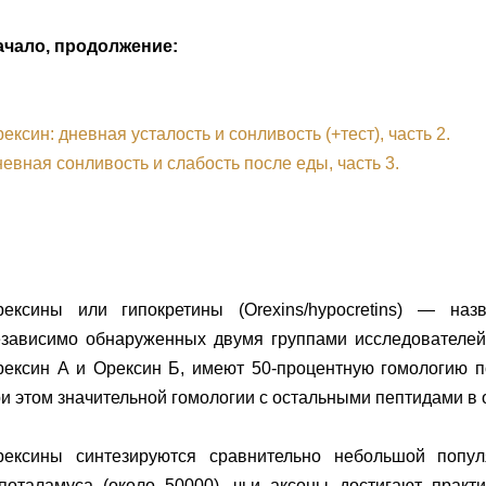
ачало, продолжение:
ексин: дневная усталость и сонливость (+тест), часть 2.
евная сонливость и слабость после еды, часть 3.
рексины или гипокретины (Orexins/hypocretins) — наз
езависимо обнаруженных двумя группами исследователей 
рексин А и Орексин Б, имеют 50-процентную гомологию п
и этом значительной гомологии с остальными пептидами в 
рексины синтезируются сравнительно небольшой попул
поталамуса (около 50000), чьи аксоны достигают практи