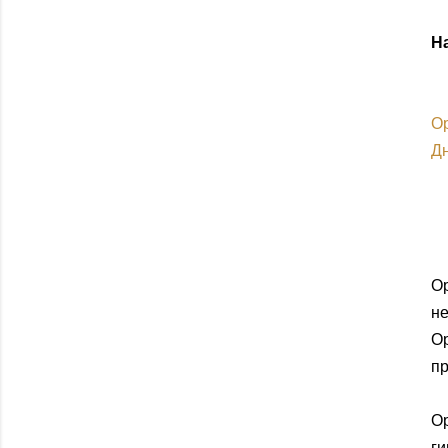
Н
Ор
Дн
О
н
О
пр
О
ги