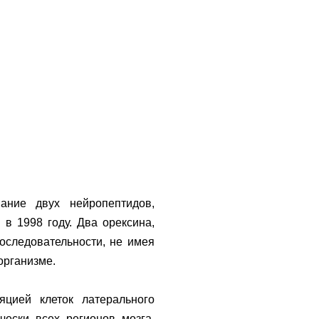
вание двух нейропептидов,
в 1998 году. Два орексина,
оследовательности, не имея
организме.
яцией клеток латерального
чески всех регионов мозга.