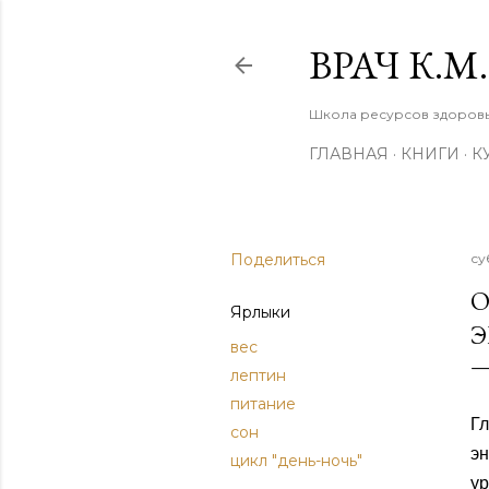
ВРАЧ К.
Школа ресурсов здоровья
ГЛАВНАЯ
КНИГИ
К
Поделиться
су
О
Ярлыки
Э
вес
лептин
питание
Гл
сон
эн
цикл "день-ночь"
у