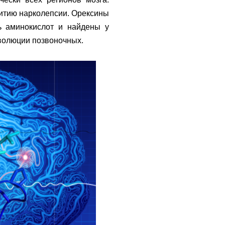
звитию нарколепсии. Орексины
ь аминокислот и найдены у
эволюции позвоночных.