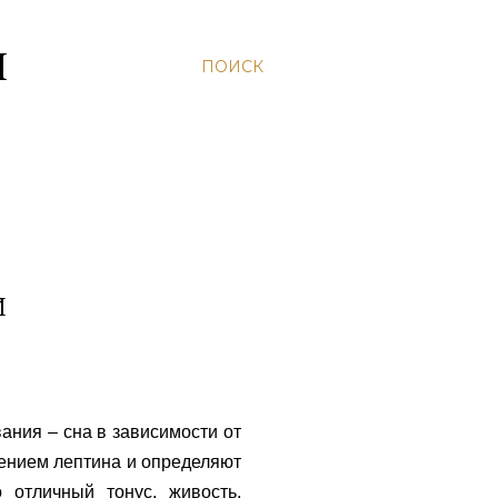
Н
ПОИСК
И
ания – сна в зависимости от
влением лептина и определяют
 отличный тонус, живость,