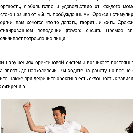
лертность, любопытство и удовольствие от каждого мом
остоке называют «быть пробужденным». Орексин стимулир
ергии: вам хочется что-то делать, творить и жить. Оре
отивированном поведении (reward circuit). Прямое в
еличивает потребление пищи.
ри нарушениях орексиновой системы возникает постоянна
а вплоть до нарколепсии. Вы ходите на работу, но вас не
ите. Также при дефиците орексина есть склонность к зави
к ожирению.