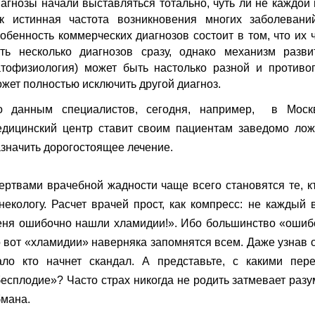
агнозы начали выставляться тотально, чуть ли не каждой
ак истинная частота возникновения многих заболеван
обенность коммерческих диагнозов состоит в том, что их 
сть несколько диагнозов сразу, однако механизм разви
атофизиология) может быть настолько разной и противо
жет полностью исключить другой диагноз.
о данным специалистов, сегодня, например, в Моск
едицинский центр ставит своим пациентам заведомо лож
значить дорогостоящее лечение.
ртвами врачебной жадности чаще всего становятся те, к
некологу. Расчет врачей прост, как компресс: не каждый
еня ошибочно нашли хламидии!». Ибо большинство «ошиб
 вот «хламидии» наверняка запомнятся всем. Даже узнав о
ало кто начнет скандал. А представьте, с какими пер
есплодие»? Часто страх никогда не родить затмевает разу
бмана.