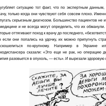
сугубляет ситуацию тот факт, что по экспертным данным
ачу, только когда они чувствуют себя совсем плохо. Имен
пугать серьезным диагнозом. Большинство пациентов не 
медицине и не всегда могут определить, что их обманули
торые оттягивают поход к врачу до последнего, «безответ
 если они попались на удочку, их можно припугнуть стр
аскошелиться по-крупному. Например в Украине 
кодиспансера сказали: «Это еще не рак, но операцию де
ипия разовьется в опухоль, — есть».
И вырезали здоровую 