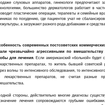
родаже слуховых аппаратов, гинекологи предпочитают з
ехнологиями, большинство дерматологов работает в час
оводит пластические операции, терапевты и семейные вр
иниках по похудению, где пациентов учат не сбалансиро
зкультуры, а загружают разного рода добавками и средствам
собенность современных постсоветских коммерческих 
тали чрезвычайно агрессивными по вмешательству
кобы для лечения
. Если американский «больной» будет 
екарственных препаратах, то житель бывшей советской 
рез волны то интенсивного обследования, то интенсивног
5 лекарственных препаратов, не считая разные пр
мешательства.
одной стороны, действительно многие диагнозы существу
азначение лечения сопровождаются грубыми ошибками.