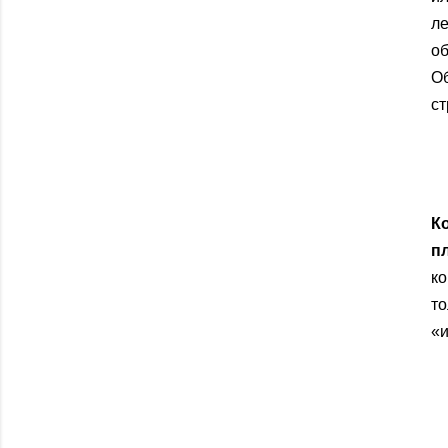
л
о
О
ст
К
п
к
то
«и