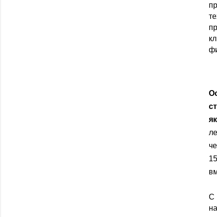
п
т
пр
кл
фи
О
с
я
л
че
1
в
С 
н