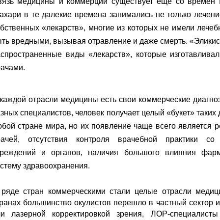
вязь медицины и коммерции существует еще со времен Г
ахари в те далекие времена занимались не только лечен
бственных «лекарств», многие из которых не имели лечеб
ть вредными, вызывая отравление и даже смерть. «Элики
аспространенные виды «лекарств», которые изготавлива
ачами.
каждой отрасли медицины есть свои коммерческие диагноз
зных специалистов, человек получает целый «букет» таких
бой стране мира, но их появление чаще всего является 
рачей, отсутствия контроля врачебной практики со
чреждений и органов, наличия большого влияния фарм
стему здравоохранения.
 ряде стран коммерческими стали целые отрасли медиц
ранах большинство окулистов перешло в частный сектор 
ли лазерной корректировкой зрения, ЛОР-специалисты