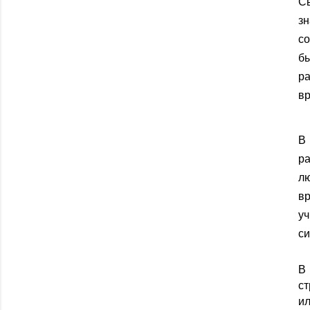
С
зн
со
бы
р
вр
В 
ра
лю
в
у
си
В
ст
и