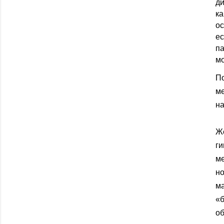
ди
к
ос
е
п
мо
П
м
на
Же
ги
м
но
м
«б
о