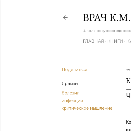
ВРАЧ К.
Школа ресурсов здоровья
ГЛАВНАЯ
КНИГИ
К
Поделиться
че
К
Ярлыки
болезни
Ч
инфекции
критическое мышление
Ко
ил