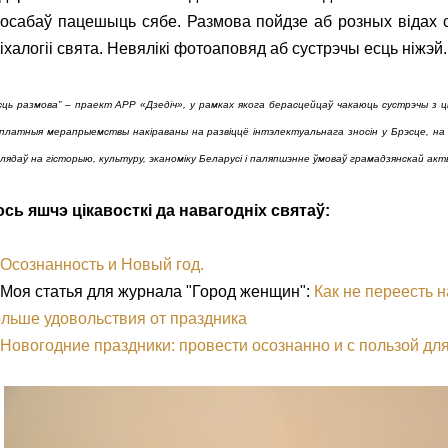
осабаў пацешыць сябе. Размова пойдзе аб розных відах 
іхалогіі свята. Невялікі фотоаповяд аб сустрэчы есць ніжэй
ць размова” – праект АРР «Дзедіч», у рамках якога берасцейцаў чакаюць сустрэчы з ці
платныя мерапрыемствы накіраваны на развіццё інтэлектуальнага зносін у Брэсце, на 
лядаў на гісторыю, культуру, эканоміку Беларусі і паляпшэнне ўмоваў грамадзянскай акт
сь яшчэ цікавосткі да навагодніх святаў:
 Осознанность и Новый год.
 Моя статья для журнала "Город женщин":
Как не переесть 
льше удовольствия от праздника
Новогодние праздники: провести осознанно и с пользой дл