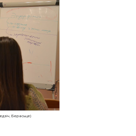
едзіч, Берасьце)