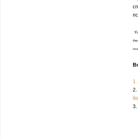
сп
пс
“Ёс
бяс
пог
Во
1.
2.
бо
3.