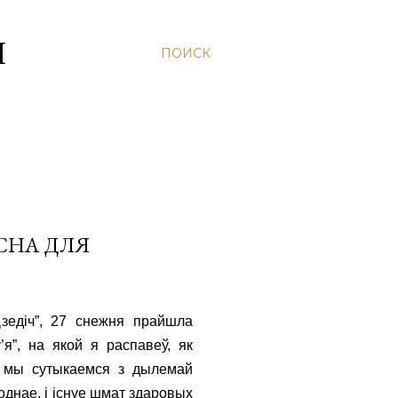
Н
ПОИСК
СНА ДЛЯ
Дзедіч”, 27 снежня прайшла
я”, на якой я распавеў, як
а мы сутыкаемся з дылемай
днае, і існуе шмат здаровых