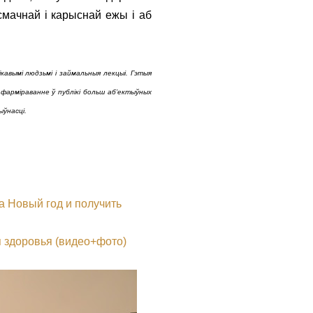
смачнай і карыснай ежы і аб
.
кавымі людзьмі і займальныя лекцыі. Гэтыя
фарміраванне ў публікі больш аб’ектыўных
ыўнасці.
на Новый год и получить
я здоровья (видео+фото)