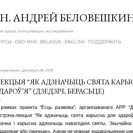
К основному контенту
М.Н. АНДРЕЙ БЕЛОВЕШКИ
: курсы, консультации, исследования.
УРСЫ
ОБО МНЕ
BELARUS
ENGLISH
ПОДДЕРЖАТЬ
недельник, декабря 28, 2015
ЕКЦЫЯ “ЯК АДЗНАЧЫЦЬ СВЯТА КАРЫ
ДАРОЎ’Я” (ДЗЕДЗІЧ, БЕРАСЬЦЕ)
 рамках праекта “Ёсць размова”, арганізаванага АРР “
стрэча-лекцыя “Як адзначыць свята карысна для здароў’
мачна і карысна адзначыць навагоднія святы. Звычайн
даровае або смачнае». Аднак не кожнае задавальненне шко