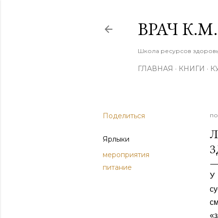
ВРАЧ К.
Школа ресурсов здоровья
ГЛАВНАЯ
КНИГИ
К
Поделиться
по
Л
Ярлыки
З
мероприятия
питание
У
су
с
«з