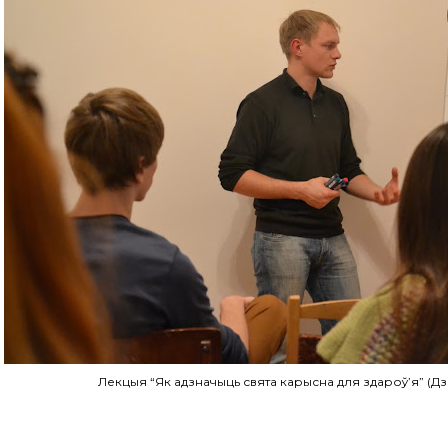
Лекцыя “Як адзначыць свята карысна для здароў’я” (Дз