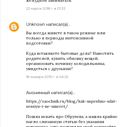
желудком заниматься.
22 марта 2018 г. в 01:32
Unknown
написал(а)…
Вы всегда живете в таком режиме или
только в периоды интенсивной
подготовки?
Куда вставляете бытовые дела? Навестить
родителей, купить обновку вещей,
организовать починку холодильника,
увидеться с друзьями?
18 января 2019 г. в 06:25
Анонимный написал(а)…
https://zaochnik.ru/blog/kak-uspeshno-sdat-
sessiyu-i-ne-umeret/
Пошла искать про Обручева, а нашла крайне
нагло слизанную статью без указания
источника, зато поставили свой копирайте