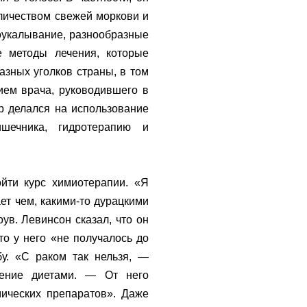
личеством свежей моркови и
лоукалывание, разнообразные
е методы лечения, которые
азных уголков страны, в том
ием врача, руководившего в
р делался на использование
ишечника, гидротерапию и
йти курс химиотерапии. «Я
ает чем, какими-то дурацкими
оув. Левинсон сказал, что он
о у него «не получалось до
бу. «С раком так нельзя, —
чение диетами. — От него
мических препаратов». Даже