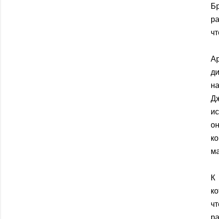
Бр
р
чт
Ар
ди
н
Д
ис
он
ко
ма
К
к
ч
ра