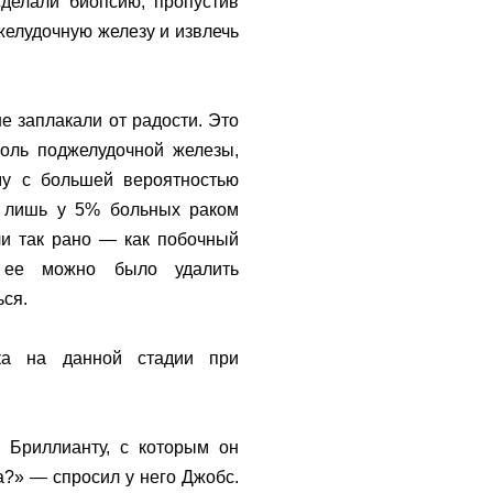
сделали биопсию, пропустив
джелудочную железу и извлечь
е заплакали от радости. Это
холь поджелудочной железы,
ому с большей вероятностью
я лишь у 5% больных раком
ли так рано — как побочный
, ее можно было удалить
ься.
ка на данной стадии при
 Бриллианту, с которым он
а?» — спросил у него Джобс.