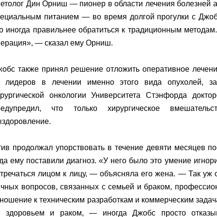
етолог Дин Орниш — пионер в области лечения болезней 
пециальным питанием — во время долгой прогулки с Джоб
о иногда правильнее обратиться к традиционным методам
ерация», — сказал ему Орниш.
жобс также принял решение отложить оперативное лечен
з лидеров в лечении именно этого вида опухолей, з
ирургической онкологии Университета Стэнфорда докт
редупредил, что только хирургическое вмешательс
ыздоровление.
ив продолжал упорствовать в течение девяти месяцев пос
да ему поставили диагноз. «У него было это умение игнори
тречаться лицом к лицу, — объясняла его жена. — Так уж 
ичных вопросов, связанных с семьей и браком, професси
ношение к техническим разработкам и коммерческим задач
о здоровьем и раком, — иногда Джобс просто отказыв