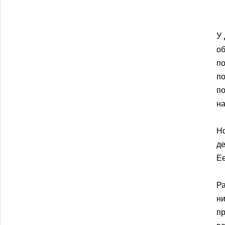
У 
об
п
по
по
на
Н
де
Ее
Р
ни
п