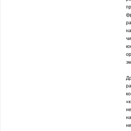
пр
фр
р
на
ч
ю
о
эм
Д
ра
ко
«к
н
н
н