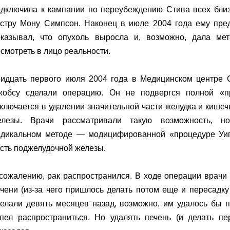
одключила к кампании по переубеждению Стива всех близ
естру Мону Симпсон. Наконец в июле 2004 года ему пре
оказывал, что опухоль выросла и, возможно, дала мет
смотреть в лицо реальности.
ридцать первого июля 2004 года в Медицинском центре 
жобсу сделали операцию. Он не подвергся полной «пр
ключается в удалении значительной части желудка и кишеч
елезы. Врачи рассматривали такую возможность, н
адикальном методе — модицифированной «процедуре Уипп
сть поджелудочной железы.
сожалению, рак распространился. В ходе операции врачи
чени (из-за чего пришлось делать потом еще и пересадк
елали девять месяцев назад, возможно, им удалось бы п
спел распространиться. Но удалять печень (и делать п