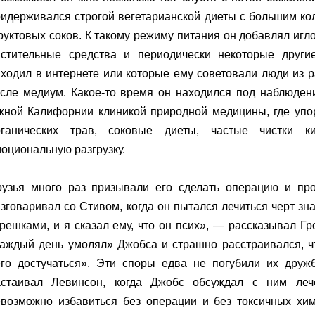
идерживался строгой вегетарианской диеты с большим ко
уктовых соков. К такому режиму питания он добавлял иг
астительные средства и периодически некоторые други
ходил в интернете или которые ему советовали люди из р
исле медиум. Какое-то время он находился под наблюден
жной Калифорнии клиникой природной медицины, где упо
рганических трав, соковые диеты, частые чистки к
оциональную разгрузку.
рузья много раз призывали его сделать операцию и про
зговаривал со Стивом, когда он пытался лечиться черт зн
решками, и я сказал ему, что он псих», — рассказывал Гр
аждый день умолял» Джобса и страшно расстраивался, чт
его достучаться». Эти споры едва не погубили их друж
астаивал Левинсон, когда Джобс обсуждал с ним ле
евозможно избавиться без операции и без токсичных хи