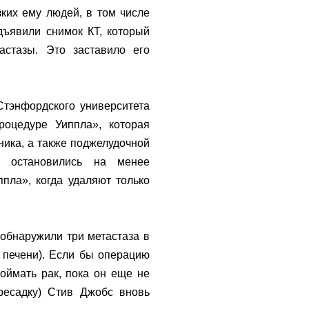
ких ему людей, в том числе
дъявили снимок КТ, который
астазы. Это заставило его
Стэнфордского университета
оцедуре Уиппла», которая
ника, а также поджелудочной
о остановились на менее
ла», когда удаляют только
 обнаружили три метастаза в
у печени). Если бы операцию
оймать рак, пока он еще не
ересадку) Стив Джобс вновь