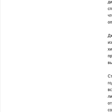
ди
с
чт
оп
Д
и
х
п
в
Ст
го
вс
л
от
с