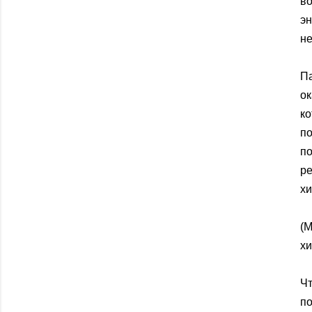
в
эн
не
Па
о
к
п
п
р
хи
(
хи
Ч
по