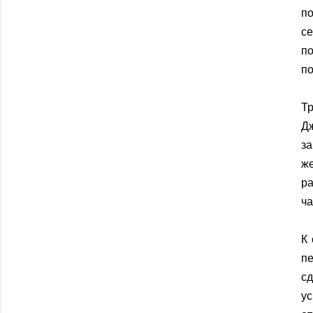
п
с
п
по
Т
Д
за
ж
р
ча
К 
пе
сд
у