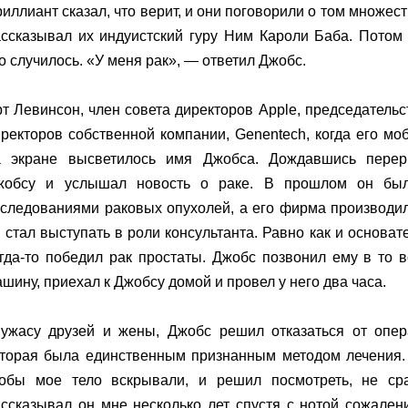
иллиант сказал, что верит, и они поговорили о том множест
ассказывал их индуистский гуру Ним Кароли Баба. Потом
о случилось. «У меня рак», — ответил Джобс.
т Левинсон, член совета директоров Apple, председатель
ректоров собственной компании, Genentech, когда его м
а экране высветилось имя Джобса. Дождавшись перер
жобсу и услышал новость о раке. В прошлом он был
следованиями раковых опухолей, а его фирма производила
 стал выступать в роли консультанта. Равно как и основате
гда-то победил рак простаты. Джобс позвонил ему в то в
шину, приехал к Джобсу домой и провел у него два часа.
 ужасу друзей и жены, Джобс решил отказаться от опер
оторая была единственным признанным методом лечения. 
тобы мое тело вскрывали, и решил посмотреть, не ср
ссказывал он мне несколько лет спустя с нотой сожалени