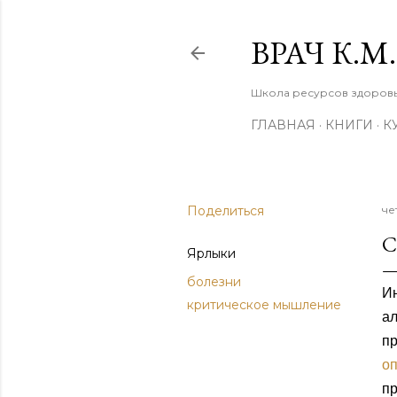
ВРАЧ К.
Школа ресурсов здоровья
ГЛАВНАЯ
КНИГИ
К
Поделиться
че
С
Ярлыки
болезни
И
критическое мышление
ал
пр
о
п