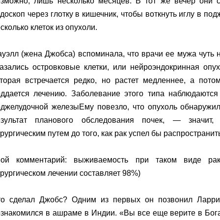
озможно, лишь несколько месяцев. В тот же вечер они 
доскоп через глотку в кишечник, чтобы воткнуть иглу в по
сколько клеток из опухоли.
уэлл (жена Джобса) вспоминала, что врачи ее мужа чуть н
казались островковые клетки, или нейроэндокринная опу
оторая встречается редко, но растет медленнее, а пот
оддается лечению. Заболевание этого типа наблюдаютс
оджелудочной железыЕму повезло, что опухоль обнаружи
езультат планового обследования почек, — значит
рургическим путем до того, как рак успел бы распространит
Мой комментарий: выживаемость при таком виде ра
рургическом лечении составляет 98%)
то сделал Джобс? Одним из первых он позвонил Ларри
знакомился в ашраме в Индии. «Вы все еще верите в Бог