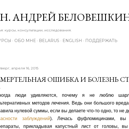
К основному контенту
М.Н. АНДРЕЙ БЕЛОВЕШКИ
: курсы, консультации, исследования.
УРСЫ
ОБО МНЕ
BELARUS
ENGLISH
ПОДДЕРЖАТЬ
тверг, апреля 16, 2015
МЕРТЕЛЬНАЯ ОШИБКА И БОЛЕЗНЬ С
ногда люди удивляются, почему я не люблю шарл
ьтернативных методов лечения. Ведь они большого вреда 
авила нулевой суммы, если вы делаете что-то одно, то не де
пасности заблуждений
). Лечась фуфломицинами, вы
репараты, прикладывая капустный лист от головы, в