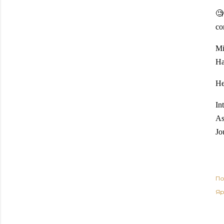
🧐
co
Mi
Ha
He
In
As
Jo
По
Яр