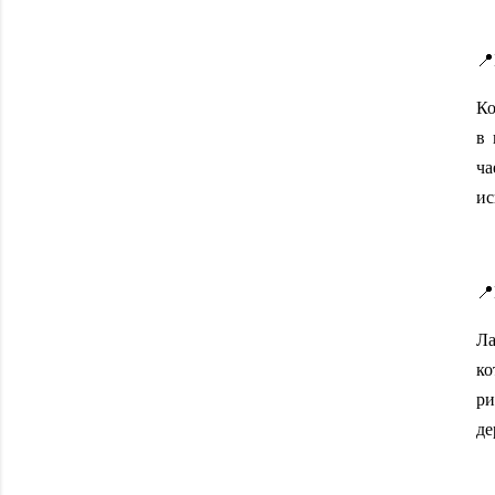
📍
Ко
в 
ча
ис

Ла
ко
ри
де