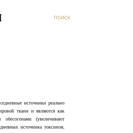
Н
ПОИСК
седневные источники реально
ировой ткани и являются как
 обесогенами (увеличивают
едневных источника токсинов,