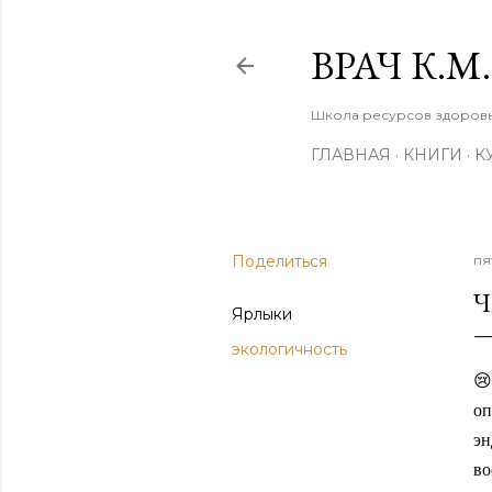
ВРАЧ К.
Школа ресурсов здоровья
ГЛАВНАЯ
КНИГИ
К
Поделиться
пя
Ч
Ярлыки
экологичность
😢
оп
э
во