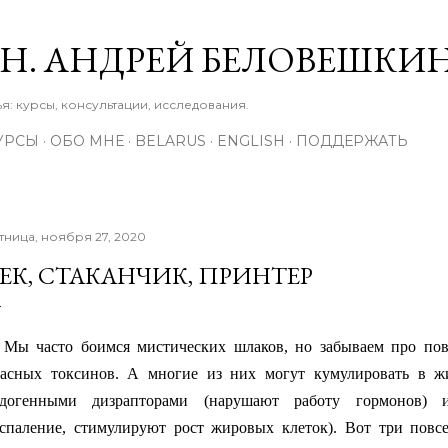
К основному контенту
М.Н. АНДРЕЙ БЕЛОВЕШКИ
: курсы, консультации, исследования.
УРСЫ
ОБО МНЕ
BELARUS
ENGLISH
ПОДДЕРЖАТЬ
тница, ноября 27, 2020
ЕК, СТАКАНЧИК, ПРИНТЕР
Мы часто боимся мистических шлаков, но забываем про пов
асных токсинов. А многие из них могут кумулировать в ж
ндогенными дизрапторами (нарушают работу гормонов) и
спаление, стимулируют рост жировых клеток). Вот три повс