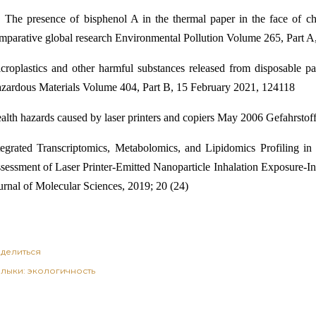
 The presence of bisphenol A in the thermal paper in the face of c
mparative global research Environmental Pollution Volume 265, Part 
croplastics and other harmful substances released from disposable pa
zardous Materials Volume 404, Part B, 15 February 2021, 124118
alth hazards caused by laser printers and copiers May 2006 Gefahrstof
tegrated Transcriptomics, Metabolomics, and Lipidomics Profiling i
sessment of Laser Printer-Emitted Nanoparticle Inhalation Exposure-In
urnal of Molecular Sciences, 2019; 20 (24)
делиться
лыки:
экологичность