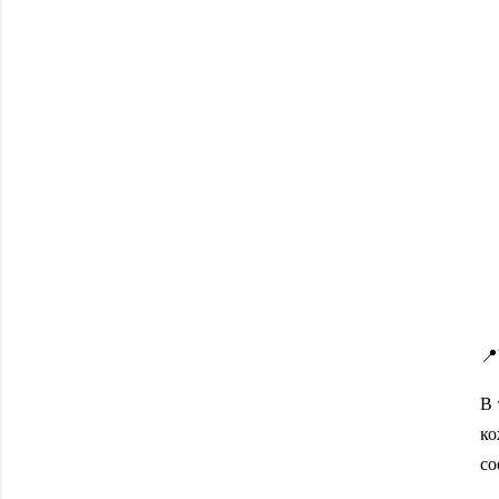
📍
В 
ко
со