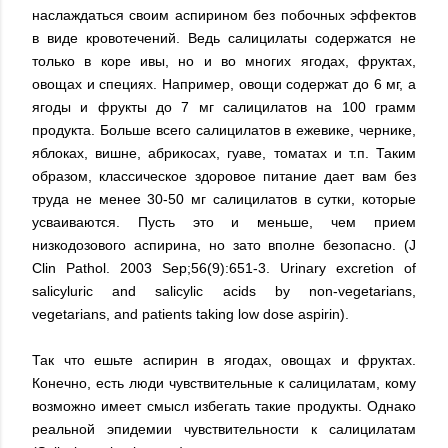
наслаждаться своим аспирином без побочных эффектов
в виде кровотечений. Ведь салицилаты содержатся не
только в коре ивы, но и во многих ягодах, фруктах,
овощах и специях. Например, овощи содержат до 6 мг, а
ягоды и фрукты до 7 мг салицилатов на 100 грамм
продукта. Больше всего салицилатов в ежевике, чернике,
яблоках, вишне, абрикосах, гуаве, томатах и т.п. Таким
образом, классическое здоровое питание дает вам без
труда не менее 30-50 мг салицилатов в сутки, которые
усваиваются. Пусть это и меньше, чем прием
низкодозового аспирина, но зато вполне безопасно. (J
Clin Pathol. 2003 Sep;56(9):651-3. Urinary excretion of
salicyluric and salicylic acids by non-vegetarians,
vegetarians, and patients taking low dose aspirin).
Так что ешьте аспирин в ягодах, овощах и фруктах.
Конечно, есть люди чувствительные к салицилатам, кому
возможно имеет смысл избегать такие продукты. Однако
реальной эпидемии чувствительности к салицилатам