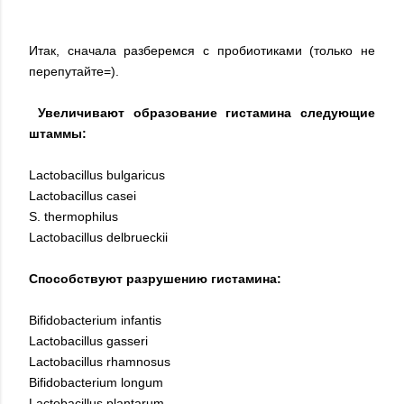
Итак, сначала разберемся с пробиотиками (только не
перепутайте=).
Увеличивают образование гистамина следующие
штаммы:
Lactobacillus bulgaricus
Lactobacillus casei
S. thermophilus
Lactobacillus delbrueckii
Способствуют разрушению гистамина:
Bifidobacterium infantis
Lactobacillus gasseri
Lactobacillus rhamnosus
Bifidobacterium longum
Lactobacillus plantarum