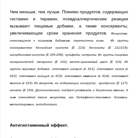
Чем меньше, тем лучше. Помимо продуктов, содержащих
гистамин и тирамин, псевдоаллергические реакции
вызывают пищевые добавки, а также консерванты,
увеличивающие сроки хранения продуктов.
Вещества,
относящиеся к пищевым добавкам, перечислены ниже. Из группы
консервантов: бензойная кислота (Е 210); бензоаты (Е 211/219);
аскорбиновая кислота (Е 200-208); сульфиды; нитриты. Из группы пищевых
азокрасителей: тетразин (Е 102); желто-оранжевый цвет (Е 110). Из
группы вкусовых добавок: глютамат натрия (е 621); глютамат калия (е
622); глютамат кальция (е 623); глютамат аммония (е 624); глютамат
магния (е 625). Из веществ, не содержащих азогруппу: эритрозин (Е 127);
аннато (Е 160). Дополнительно следует упомянуть о биогенных аминах. К
ним относятся такие вещества, как бетафенил-этиламин, допамин,
метилтирамин, антибиотики.
Антигистаминный эффект.