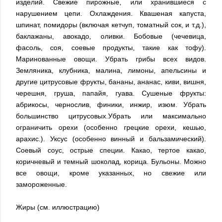
изделий. Свежие пирожные, или хранившиеся с
нарушением цепи. Охлаждения. Квашеная капуста,
шпинат, помидоры (включая кетчуп, томатный сок, и т.д.),
баклажаны, авокадо, оливки. Бобовые (чечевица,
фасоль, соя, соевые продукты, такие как тофу).
Маринованные овощи. Убрать грибы всех видов.
Земляника, клубника, малина, лимоны, апельсины и
другие цитрусовые фрукты, бананы, ананас, киви, вишня,
черешня, груша, папайя, гуава. Сушеные фрукты:
абрикосы, чернослив, финики, инжир, изюм. Убрать
большинство цитрусовых.Убрать или максимально
ограничить орехи (особенно грецкие орехи, кешью,
арахис.). Уксус (особенно винный и бальзамический).
Соевый соус, острые специи. Какао, тертое какао,
коричневый и темный шоколад, корица. Бульоны. Можно
все овощи, кроме указанных, но свежие или
замороженные.
Жиры (см. иллюстрацию)