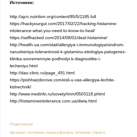
Источники:
http://ajcn.nutrition.org/content/85/5/1185.full
https://hackyourgut.com/2017/02/22/hacking-histamine-
intolerance-what-you-need-to-know-to-heal/
https://selfhacked.com/2014/08/01/deal-histamine/
http://health-ua.com/stati/allergiya-i-immunologiya/sindrom-
narusheniya-tolerantnosti-k-gistaminu-etiologiya-patogenez-
klinika-sovremennyie-podhodyi-k-diagnostike-i-
lecheniyu.html
http://dao-clinic.ru/page_491.html
https://pishhaizdorove.com/esli-u-vas-allergiya-lechite-
kishechnik/
http://www.medinfo.ru/sovety/imm/0503118.phtml
http://histamineintolerance.com.ua/dieta.html
Поделиться
Ярлыки:
гистамин
микрофлора
питание
стресс