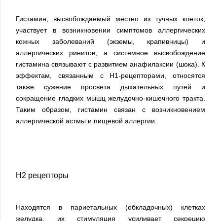
Гистамин, высвобождаемый местно из тучных клеток,
участвует в возникновении симптомов аллергических
кожных заболеваний (экземы, крапивницы) и
аллергических ринитов, а системное высвобождение
гистамина связывают с развитием анафилаксии (шока). К
эффектам, связанным с H1-рецепторами, относятся
также сужение просвета дыхательных путей и
сокращение гладких мышц желудочно-кишечного тракта.
Таким образом, гистамин связан с возникновением
аллергической астмы и пищевой аллергии.
H2 рецепторы
Находятся в париетальных (обкладочных) клетках
желудка, их стимуляция усиливает секрецию