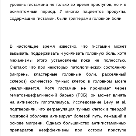
уровень гистамина не только во время приступов, но и в
асимптомный период. У многих пациентов продукты,
содержащие гистамин, были триггерами головной боли.
В настоящее время известно, что гистамин может
вызывать, поддерживать и усиливать головную боль, хотя
механизмы этого установлены пока не полностью.
Считают, что при некоторых патологических состояниях
(мигрень, кластерные головные боли, рассеянный
склероз) количество тучных клеток в головном мозге
увеличивается. Хотя гистамин не проникает через
гематоэнцефалический барьер (ГЭБ), он может влиять
на активность гипоталамуса. Исследование Levy et al.
подтвердили, что дегрануляция тучных клеток в твердой
мозговой оболочке активирует болевой путь, лежащий в
основе мигрени. Однако большинство антигистаминных
препаратов неэффективны при остром приступе