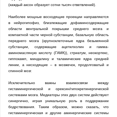
(каждый аксон образует сотни тысяч ответвлений).
Наиболее мощные восходящие проекции направляются
в нейрогипофиз, близлежащие дофаминсодержащие
области вентральной покрышки среднего мозга и
компактной части черной субстанции, базальную область
переднего мозга (крупноклеточные ядра безымянной
субстанции, содержащие ацетилхолин и гамма-
аминомасляную кислоту (ГАМК)), стриатум, неокортекс,
гиппокамп, миндалину и таламические ядра средней
линии, а нисходящие – в мозжечок, продолговатый и
спинной мозг.
Исключительно важны взаимосвязи между
гистаминергической и орексин/гипокретинергической
системами мозга. Медиаторы этих двух систем действуют
синергично, играя уникальную роль в поддержании
бодрствования. Таким образом, можно сказать, что
гистаминергическая и другие аминергические системы