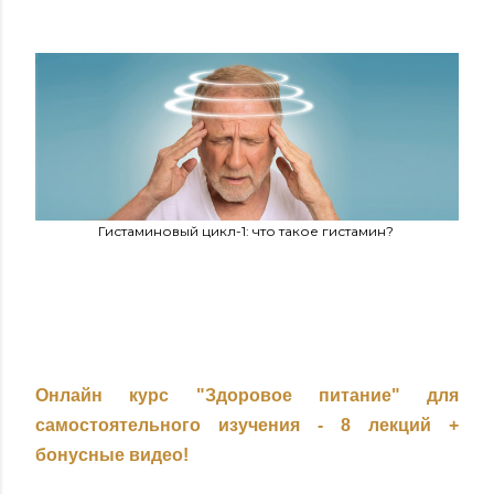
Гистаминовый цикл-1: что такое гистамин?
Онлайн курс "Здоровое питание" для
самостоятельного изучения - 8 лекций +
бонусные видео!