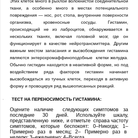
Этих клеток много в рыхлой волокнистой соединительной
ткани, а особенно много в местах потенциального
повреждения — нос, рот, стопа, внутренние поверхности
организма, кровеносные сосуды. Гистамин,
происходящий не из лаброцитов, обнаруживается в
нескольких тканях, включая головной мозг, где он
функционирует в качестве нейротрансмиттера. Другим
важным местом запасания и высвобождения гистамина
являются энтерохромаффиноподобные клетки желудка.
Обычно гистидин находится в неактивной форме, но под
воздействием ряда факторов гистамин начинает
высвобождаться из тучных клеток, переходя в активную
форму и провоцируя ряд вышеописанных реакций.
ТЕСТ НА ПЕРЕНОСИМОСТЬ ГИСТАМИНА:
·
Оцените наличие следующих симптомов за
последние 30 дней. Используйте шкалу,
представленную ниже, и отметьте справа частоту
симптомов, которые беспокоят:
0–Никогда; 1–
Примерно раз в месяц; 2– Примерно раз в
неделю; 3–ежедневно; 4–Всегда