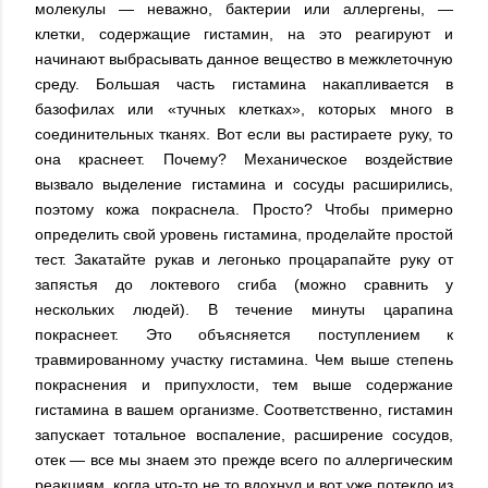
молекулы — неважно, бактерии или аллергены, —
клетки, содержащие гистамин, на это реагируют и
начинают выбрасывать данное вещество в межклеточную
среду. Большая часть гистамина накапливается в
базофилах или «тучных клетках», которых много в
соединительных тканях. Вот если вы растираете руку, то
она краснеет. Почему? Механическое воздействие
вызвало выделение гистамина и сосуды расширились,
поэтому кожа покраснела. Просто? Чтобы примерно
определить свой уровень гистамина, проделайте простой
тест. Закатайте рукав и легонько процарапайте руку от
запястья до локтевого сгиба (можно сравнить у
нескольких людей). В течение минуты царапина
покраснеет. Это объясняется поступлением к
травмированному участку гистамина. Чем выше степень
покраснения и припухлости, тем выше содержание
гистамина в вашем организме. Соответственно, гистамин
запускает тотальное воспаление, расширение сосудов,
отек — все мы знаем это прежде всего по аллергическим
реакциям, когда что-то не то вдохнул и вот уже потекло из