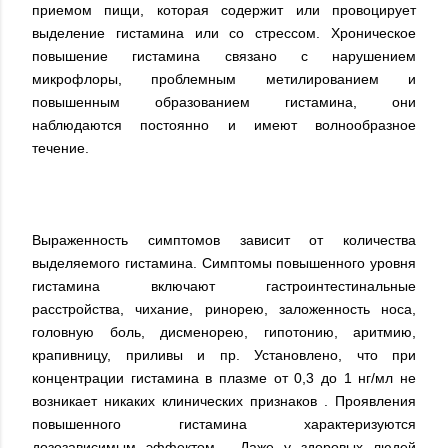
приемом пищи, которая содержит или провоцирует
выделение гистамина или со стрессом. Хроническое
повышение гистамина связано с нарушением
микрофлоры, проблемным метилированием и
повышенным образованием гистамина, они
наблюдаются постоянно и имеют волнообразное
течение.
Выраженность симптомов зависит от количества
выделяемого гистамина. Симптомы повышенного уровня
гистамина включают гастроинтестинальные
расстройства, чихание, ринорею, заложенность носа,
головную боль, дисменорею, гипотонию, аритмию,
крапивницу, приливы и пр. Установлено, что при
концентрации гистамина в плазме от 0,3 до 1 нг/мл не
возникает никаких клинических признаков . Проявления
повышенного гистамина характеризуются
дозозависимым эффектом . Даже у здоровых людей