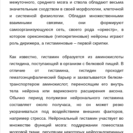
межуточного, среднего мозга и ствола обладают весьма
значительным сходством в своей морфологии, клеточной
и системной физиологии. Обладая множественными
взаимными связями, они формируют
самоорганизующуюся сеть, своего рода «оркестр», в
котором орексиновые (гипокретиновые) нейроны играют
роль дирижера, а гистаминовые – первой скрипки.
Как известно, гистамин образуется из аминокислоты
гистидина, поступающей в организм с белковой пищей. В
отличие от гистамина, гистидин проходит
гематоэнцефалический барьер и захватывается белком-
транспортером аминокислот, переносящим его внутрь
тела нейрона или варикозного расширения аксона.
Обычно период полужизни нейронального гистамина
составляет около получаса, но он может резко
укорачиваться под воздействием внешних факторов,
например стресса. Нейрональный гистамин участвует во
множестве функций мозга: поддержании гомеостаза
мозговой ткани, регуляции некоторых нейроэндокринных