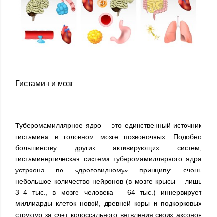
Гистамин и мозг
Туберомамиллярное ядро – это единственный источник
гистамина в головном мозге позвоночных. Подобно
большинству других активирующих систем,
гистаминергическая система туберомамиллярного ядра
устроена по «древовидному» принципу: очень
небольшое количество нейронов (в мозге крысы – лишь
3–4 тыс., в мозге человека – 64 тыс.) иннервирует
миллиарды клеток новой, древней коры и подкорковых
структур за счет колоссального ветвления своих аксонов