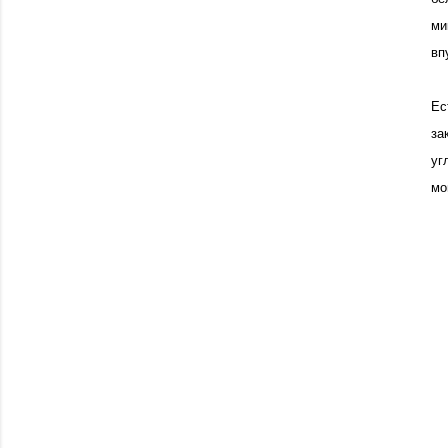
ми
вп
Ес
за
уг
мо