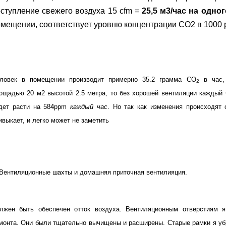
ступление свежего воздуха 15 cfm =
25,5 м3/час на одно
мещении, соответствует уровню концентрации CO2 в 1000 
ловек в помещении производит примерно 35.2 грамма CO
в час, 
2
ощадью 20 м2 высотой 2.5 метра, то без хорошей вентиляции каждый ч
дет расти на 584ppm
каждый час
. Но так как изменения происходят
ивыкает, и легко может не заметить
 Вентиляционные шахты и домашняя приточная вентилияция.
лжен быть обеспечен отток воздуха. Вентиляционным отверстиям 
монта. Они были тщательно вычищены и расширены. Старые рамки я убр