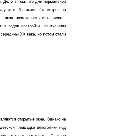
. Дело в том, что для нормальной
алу хотя бы около 2-х метров по
 такая возможность исключена -
ятых годов постройки
вентканалы
 середины ХХ века, но потом стали
являются открытые окна. Однако на
а детской площадке алкоголики под
ешь отрывать-закрывать. Функция