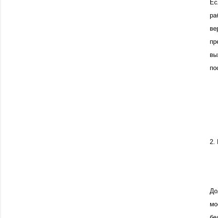
Ес
ра
ве
пр
вы
по
2.
До
мо
бе