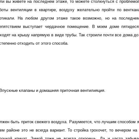
ли вы живете на последнем этаже, то можете столкнуться с проблемой
боты вентиляции в квартире, воздуху желательно пройти по венткан
ртикали. На любом другом этаже такое возможно, но на последнем
епятствием выступает чердачное помещение. В моем доме пятидес
ходят на крышу напрямую в виде трубы. Так строили почти все дома до
степенно отходить от этого способа.
 Впускные клапаны
и домашняя приточная вентилияция.
лжен быть приток свежего воздуха. Разумеется, что лучшим способом 
ем районе это не всегда вариант. То стройка грохочет, то вечером н
лочкой кричат. Зимой тоже не всегда откроешь. Да и часто забыва