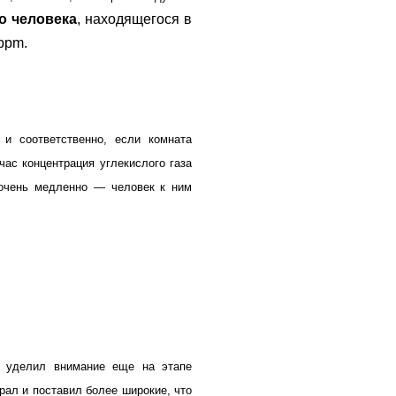
го человека
, находящегося в
ppm.
и соответственно, если комната
ас концентрация углекислого газа
 очень медленно — человек к ним
я уделил внимание еще на этапе
ал и поставил более широкие, что