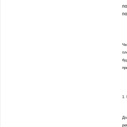
по
по
Че
пл
бу
пр
1.
До
ре