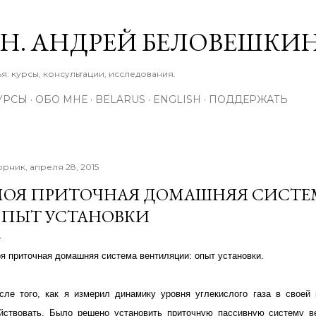
К основному контенту
М.Н. АНДРЕЙ БЕЛОВЕШКИ
: курсы, консультации, исследования.
УРСЫ
ОБО МНЕ
BELARUS
ENGLISH
ПОДДЕРЖАТЬ
орник, апреля 28, 2015
ОЯ ПРИТОЧНАЯ ДОМАШНЯЯ СИСТЕ
ПЫТ УСТАНОВКИ
я приточная домашняя система вентиляции: опыт установки
.
сле того, как я измерил динамику уровня углекислого газа в своей 
йствовать. Было решено установить приточную пассивную систему ве