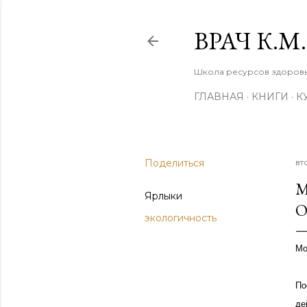
ВРАЧ К.
Школа ресурсов здоровья
ГЛАВНАЯ
КНИГИ
К
Поделиться
вт
М
Ярлыки
О
экологичность
Мо
По
де