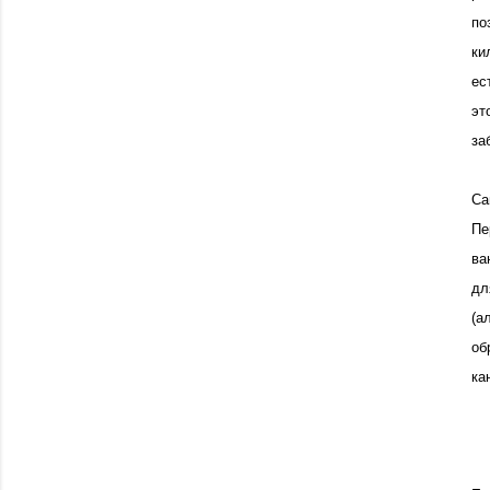
по
ки
ес
эт
за
Са
Пе
ва
дл
(а
об
ка