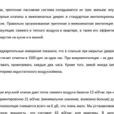
ак, приточная пассивная система складывается из трех звеньев: вп
ерные клапаны в межкомнатных дверях и стандартные вентиляционные
хне. Правильно организованная приточная и межкомнатная вентиляция
ркуляцию свежего и теплого воздуха в квартире, а также его эффект
верстия на кухне и в ванной.
едварительные измерения показали, что в спальне при закрытых дверях
стигает отметки в 1500
ppm
за одни час. При микровентиляции – за два
тавать проветривать каждые два часа. Кроме того, зимой иногда за
итерием недостаточного воздухообмена.
ин впускной клапан дает поток свежего воздуха базисно 13
м3/час при 
ориентировочно 21
м3/час
(минимальное значение, возможно больше) дл
укоизоляция снижается всего на 6 дБ, что очень мало. Мы устанавливае
лную мощность, это составит 63
м3/час для квартиры. В цело