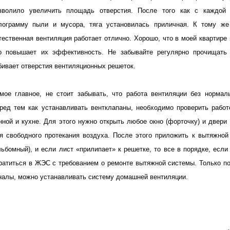
зволило увеличить площадь отверстия. После того как с каждой
лограмму пыли и мусора, тяга установилась приличная. К тому же
тественная вентиляция работает отлично. Хорошо, что в моей квартир
о повышает их эффективность. Не забывайте регулярно прочищать 
бивает отверстия вентиляционных решеток.
мое главное, не стоит забывать, что работа вентиляции без нормал
ред тем как устанавливать вентклапаны, необходимо проверить рабо
нной и кухне. Для этого нужно открыть любое окно (форточку) и двер
я свободного протекания воздуха. После этого приложить к вытяжно
льбомный), и если лист «прилипает» к решетке, то все в порядке, если
ратиться в ЖЭС с требованием о ремонте вытяжной системы. Только по
налы, можно устанавливать систему домашней вентиляции.