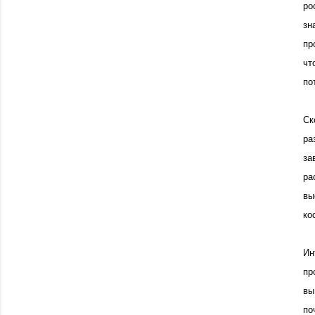
ро
зн
пр
чт
по
Ск
ра
за
ра
вы
ко
Ин
пр
вы
по