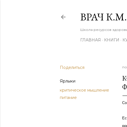
ВРАЧ К.
Школа ресурсов здоровья
ГЛАВНАЯ
КНИГИ
К
Поделиться
по
К
Ярлыки
Ф
критическое мышление
питание
Со
Ес
ро