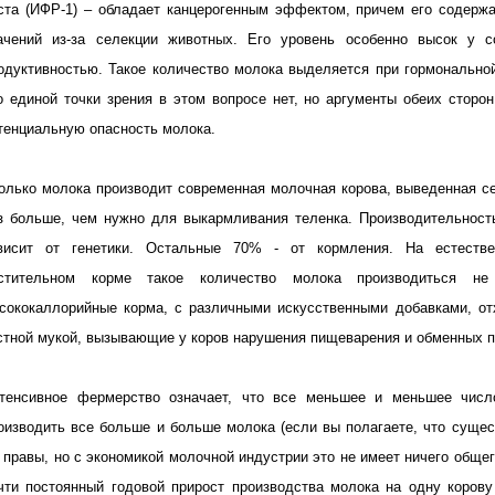
ста (ИФР-1) – обладает канцерогенным эффектом, причем его содерж
ачений из-за селекции животных. Его уровень особенно высок у с
одуктивностью. Такое количество молока выделяется при гормональной
о единой точки зрения в этом вопросе нет, но аргументы обеих сторо
тенциальную опасность молока.
олько молока производит современная молочная корова, выведенная 
з больше, чем нужно для выкармливания теленка. Производительност
висит от генетики. Остальные 70% - от кормления. На естеств
стительном корме такое количество молока производиться не
сококаллорийные корма, с различными искусственными добавками, о
стной мукой, вызывающие у коров нарушения пищеварения и обменных п
тенсивное фермерство означает, что все меньшее и меньшее числ
оизводить все больше и больше молока (если вы полагаете, что сущес
 правы, но с экономикой молочной индустрии это не имеет ничего обще
чти постоянный годовой прирост производства молока на одну коров