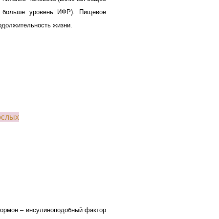
м больше уровень ИФР). Пищевое
одолжительность жизни.
ослых
гормон – инсулиноподобный фактор