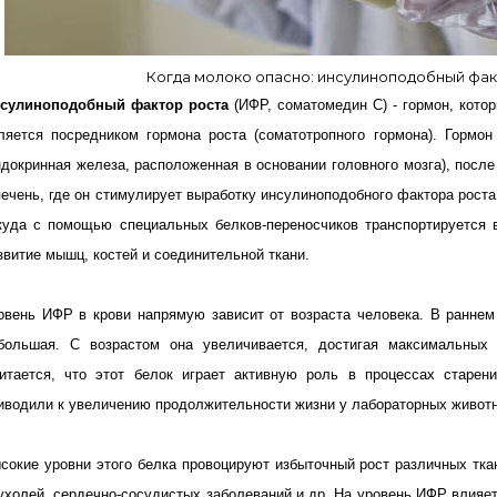
Когда молоко опасно: инсулиноподобный фак
сулиноподобный фактор роста
(ИФР, соматомедин С) - гормон, кото
ляется посредником гормона роста (соматотропного гормона). Гормо
ндокринная железа, расположенная в основании головного мозга), после
печень, где он стимулирует выработку инсулиноподобного фактора роста
куда с помощью специальных белков-переносчиков транспортируется в
звитие мышц, костей и соединительной ткани.
овень ИФР в крови напрямую зависит от возраста человека. В раннем 
большая. С возрастом она увеличивается, достигая максимальных 
итается, что этот белок играет активную роль в процессах старен
иводили к увеличению продолжительности жизни у лабораторных живот
сокие уровни этого белка провоцируют избыточный рост различных тка
ухолей, сердечно-сосудистых заболеваний и др. На уровень ИФР влияе