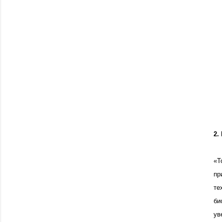
2.
«Т
пр
те
би
ув