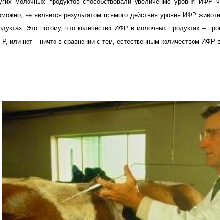
угих молочных продуктов способствовали увеличению уровня ИФР че
зможно, не является результатом прямого действия уровня ИФР животн
одуктах. Это потому, что количество ИФР в молочных продуктах – про
ГР, или нет – ничто в сравнении с тем, естественным количеством ИФР 