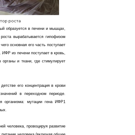
тор роста
рый образуется в печени и мышцах,
н роста вырабатывается гипофизом
 чего основная его часть поступает
. ИФР из печени поступает в кровь,
 органы и ткани, где стимулирует
детстве его концентрация в крови
значений в переходном периоде.
ия организма: мутации гена ИФР1
ных.
ней человека, провоцируя развитие
т питание человека (включая общее