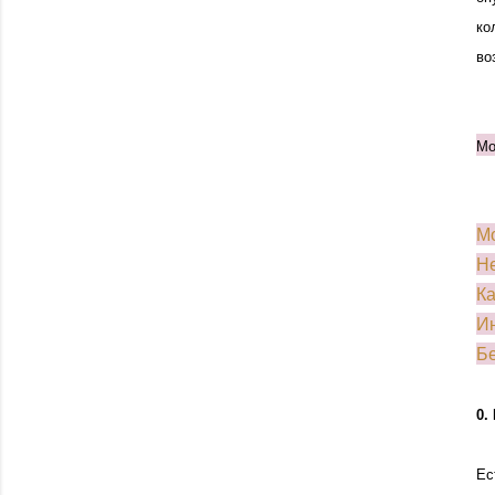
ко
во
Мо
Мо
Не
Ка
Ин
Бе
0.
Ес