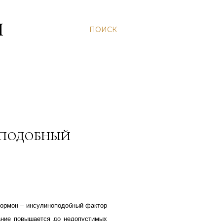
Н
ПОИСК
ОПОДОБНЫЙ
гормон – инсулиноподобный фактор
ание повышается до недопустимых