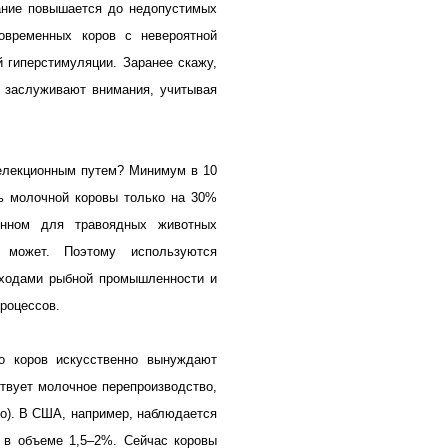
ание повышается до недопустимых
овременных коров с невероятной
 гиперстимуляции. Заранее скажу,
н заслуживают внимания, учитывая
селекционным путем? Минимум в 10
ь молочной коровы только на 30%
енном для травоядных животных
 может. Поэтому используются
тходами рыбной промышленности и
роцессов.
о коров искусственно вынуждают
твует молочное перепроизводство,
го). В США, например, наблюдается
у в объеме 1,5–2%. Сейчас коровы