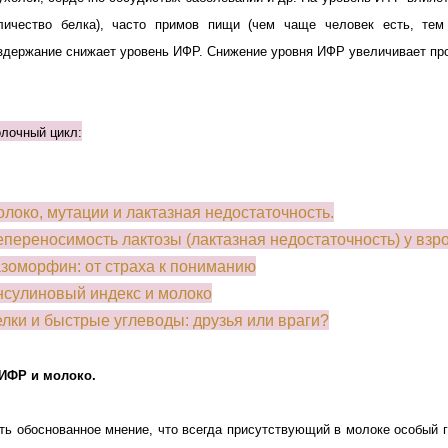
личество белка), часто примов пищи (чем чаще человек есть, те
здержание снижает уровень ИФР. Снижение уровня ИФР увеличивает пр
лочный цикл:
локо, мутации и лактазная недостаточность.
переносимость лактозы (лактазная недостаточность) у взр
зоморфин: от страха к пониманию
сулиновый индекс и молоко
лки и быстрые углеводы: друзья или враги?
 ИФР и молоко.
ть обоснованное мнение, что всегда присутствующий в молоке особый 