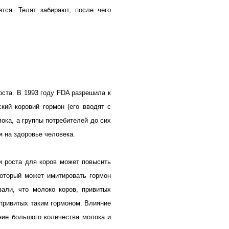
тся. Телят забирают, после чего
оста. В 1993 году FDA разрешила к
кий коровий гормон (его вводят с
ка, а группы потребителей до сих
я на здоровье человека.
и роста для коров может повысить
который может имитировать гормон
зали, что молоко коров, привитых
 привитых таким гормоном. Влияние
ние большого количества молока и