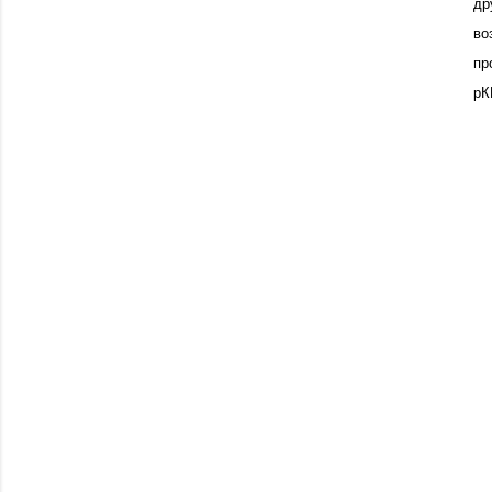
др
во
пр
рК