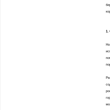
бе
ко
1.
Но
ис
по
по
Ре
со
ро
го
мо