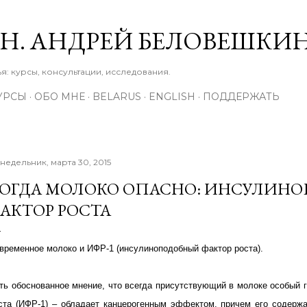
К основному контенту
М.Н. АНДРЕЙ БЕЛОВЕШКИ
: курсы, консультации, исследования.
УРСЫ
ОБО МНЕ
BELARUS
ENGLISH
ПОДДЕРЖАТЬ
недельник, марта 30, 2015
ОГДА МОЛОКО ОПАСНО: ИНСУЛИН
АКТОР РОСТА
временное молоко и ИФР-1 (инсулиноподобный фактор роста).
ть обоснованное мнение, что всегда присутствующий в молоке особый 
ста (ИФР-1) – обладает канцерогенным эффектом, причем его содерж