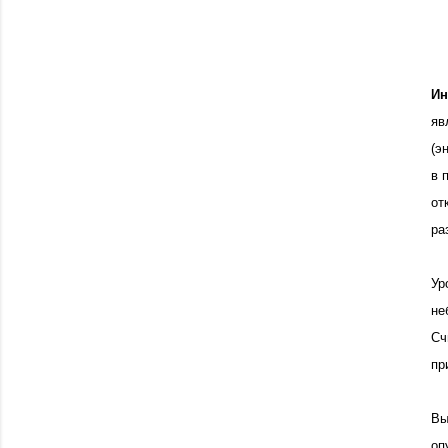
Ин
яв
(э
в 
от
ра
Ур
не
Сч
пр
Вы
оп