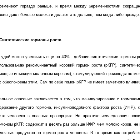
ременеют гораздо раньше, и время между беременностями сокращае
ровы дают больше молока и делают это дольше, чем когда-либо прежде.
 Синтетические гормоны роста.
 удой можно увеличить еще на 40% - добавив синтетические гормоны р
пользованию рекомбинантный коровий гормон роста (рКГР), синтетичес
мощью инъекции молочным коровам), стимулирующий производство моло
р обеспокоены этим. Сам по себе гомон рКГР не имеет заметного влияни
альное опасение заключается в том, что манипулирование с гормонам
держание другого гормона, инсулиноподобного фактора роста (ИФР), 
ста человека в опасных пропорциях. На практике исследования пока
рмоном рКГР, содержит в десять раз больше ИФР, чем молоко коров, не
лочных продуктов на гормон роста человека. В то время как потребле