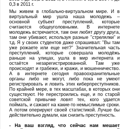
0,3 в 2011 г.
Мы живем в глобально-виртуальном мире. И в
виртуальный мир ушла наша молодежь –
основной субъект преступлений, которые
считаются общеуголовными. В интернете
молодежь встречается, там они любят другу друга,
там они убивают, используя разные "стрелялки" и
т.д. Я у своих студентов даже спрашивал: "Вы там
уже рожаете или еще нет?" Значительная часть
преступлений, которые совершала молодёжь
раньше на улицах, ушла в мир интернета и
остаётся незарегистрированной. Там уже
происходят и грабежи, и кражи, и мошенничество.
А в интернете сегодня правоохранительные
органы либо не могут, либо пока не умеют
регистрировать и ловить этих киберпреступников.
По крайней мере, в тех масштабах, в которых они
существуют. Не перестроились еще, и по старой
советской привычке ловят тех, кого удается
поймать, и сажают на какие-то немыслимые сроки.
А потом оперируют своей статистикой. Лучше бы
действительно думали, как снизить преступность.
- На ваш взгляд, что сейчас нам мешает