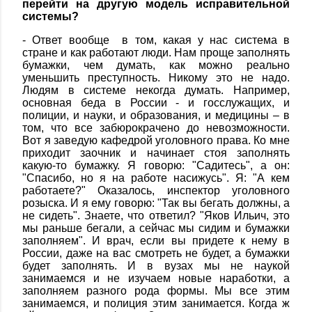
перейти на другую модель исправительной
системы?
- Ответ вообще в том, какая у нас система в
стране и как работают люди. Нам проще заполнять
бумажки, чем думать, как можно реально
уменьшить преступность. Никому это не надо.
Людям в системе некогда думать. Например,
основная беда в России - и госслужащих, и
полиции, и науки, и образования, и медицины – в
том, что все забюрокрачено до невозможности.
Вот я заведую кафедрой уголовного права. Ко мне
приходит заочник и начинает стоя заполнять
какую-то бумажку. Я говорю: "Садитесь", а он:
"Спасибо, но я на работе насижусь". Я: "А кем
работаете?" Оказалось, инспектор уголовного
розыска. И я ему говорю: "Так вы бегать должны, а
не сидеть". Знаете, что ответил? "Яков Ильич, это
мы раньше бегали, а сейчас мы сидим и бумажки
заполняем". И врач, если вы придете к нему в
России, даже на вас смотреть не будет, а бумажки
будет заполнять. И в вузах мы не наукой
занимаемся и не изучаем новые наработки, а
заполняем разного рода формы. Мы все этим
занимаемся, и полиция этим занимается. Когда ж