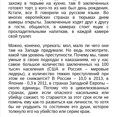
захожу в тюрьме на кухню, там 8 заключенных
готовят торт, у кого-то из них был день рождения.
Кстати, все 8 говорили на русском языке. Во
многих европейских странах в тюрьмах днем
камеры открыты. Заключенные ходят друг к другу
в гости, общаются, в камерах стоит ящик с
прохладительными напиткам, в каждой камере
свой туалет.
Можно, конечно, упрекать: мол, мало ли чего они
там на Западе придумали. Но ведь посмотрите,
какой там уровень преступности. Почему мы, такие
умные в своих подходах к наказаниям, но у нас
самое большое количество заключенных на 100
тысяч населения (США и Россия – мировые
лидеры), а количество тяжких преступлений при
этом не снижается? В России – 10,0 в 2013, в
Японии - 0,3 в 2011, в странах Западной Европы –
около единицы. Потому что в цивилизованных
странах, даже если опасного насильника или
убийцу сажают, то стараются за этот срок если не
помочь ему как-то развиться как личности, то хотя
бы не ухудшить то состояние его души, которое
толкнуло его на убийство или серию краж.