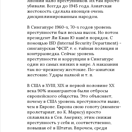
Японии мало преступников. Их там просто
убивали. Всегда до 1945 года. Азиатская
жестокость сделала японцев очень
дисциплинированным народом.
В Сингапуре 1960-х, 70-х годов уровень
преступности был весьма высок. Но потом
президент Ли Кван Ю навёл порядок. С
помощью ISD (Internal Security Department) -
сингапурская "ФСБ", т. е. тайная полиция и
контрразведка. Сейчас уровень
преступности и коррупции в Сингапуре
один из самых низких в мире. А наказания
там по-прежнему жестокие. По-азиатски
жестокие. Удары палкой и т. п.
В США в XVIII, XIX и первой половине ХХ
века 90% иммигрантов были отбросы
европейского общества. Это объясняет,
почему в США уровень преступности выше,
чем в Европе. Европа свою гопоту (люмпен-
пролетариат, по К. Марксу) просто
сплавляла в Сев. Америку, этим снижая
преступность у себя и, соответственно,
повышая её в Штатах. Впрочем, среди