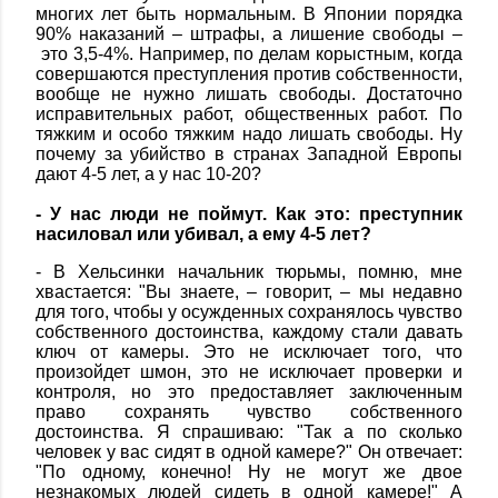
многих лет быть нормальным. В Японии порядка
90% наказаний – штрафы, а лишение свободы –
это 3,5-4%. Например, по делам корыстным, когда
совершаются преступления против собственности,
вообще не нужно лишать свободы. Достаточно
исправительных работ, общественных работ. По
тяжким и особо тяжким надо лишать свободы. Ну
почему за убийство в странах Западной Европы
дают 4-5 лет, а у нас 10-20?
- У нас люди не поймут. Как это: преступник
насиловал или убивал, а ему 4-5 лет?
- В Хельсинки начальник тюрьмы, помню, мне
хвастается: "Вы знаете, – говорит, – мы недавно
для того, чтобы у осужденных сохранялось чувство
собственного достоинства, каждому стали давать
ключ от камеры. Это не исключает того, что
произойдет шмон, это не исключает проверки и
контроля, но это предоставляет заключенным
право сохранять чувство собственного
достоинства. Я спрашиваю: "Так а по сколько
человек у вас сидят в одной камере?" Он отвечает:
"По одному, конечно! Ну не могут же двое
незнакомых людей сидеть в одной камере!" А