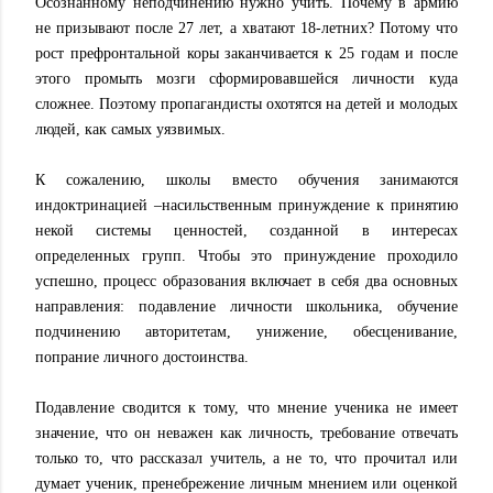
Осознанному неподчинению нужно учить. Почему в армию
не призывают после 27 лет, а хватают 18-летних? Потому что
рост префронтальной коры заканчивается к 25 годам и после
этого промыть мозги сформировавшейся личности куда
сложнее. Поэтому пропагандисты охотятся на детей и молодых
людей, как самых уязвимых.
К сожалению, школы вместо обучения занимаются
индоктринацией –насильственным принуждение к принятию
некой системы ценностей, созданной в интересах
определенных групп. Чтобы это принуждение проходило
успешно, процесс образования включает в себя два основных
направления: подавление личности школьника, обучение
подчинению авторитетам, унижение, обесценивание,
попрание личного достоинства.
Подавление сводится к тому, что мнение ученика не имеет
значение, что он неважен как личность, требование отвечать
только то, что рассказал учитель, а не то, что прочитал или
думает ученик, пренебрежение личным мнением или оценкой