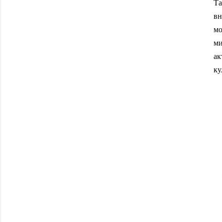
Та
вн
мо
м
ак
ку