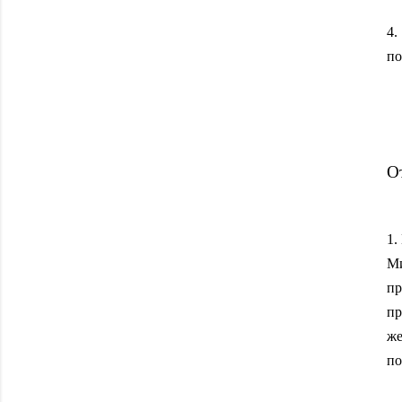
4.
по
О
1.
Ми
п
пр
же
по