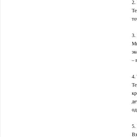
2.
Те
то
3.
Ми
эк
– 
4.
Те
кр
де
од
5.
Вз