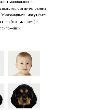
оздают миловидность и
зыках милота имеет разные
м. Миловидными могут быть
стили (манга, аниме) и
н приложений.