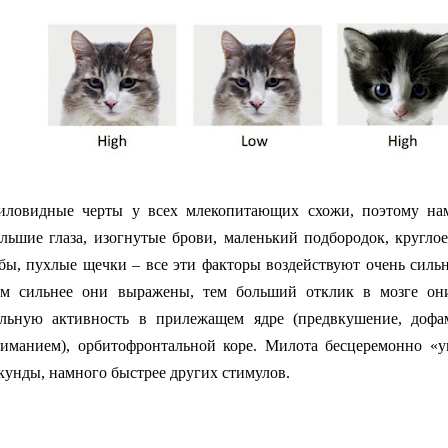
ловидные черты у всех млекопитающих схожи, поэтому нам
льшие глаза, изогнутые брови, маленький подбородок, кругло
бы, пухлые щечки – все эти факторы воздействуют очень сильн
м сильнее они выражены, тем больший отклик в мозге он
льную активность в прилежащем ядре (предвкушение, дофам
иманием), орбитофронтальной коре. Милота бесцеремонно «у
кунды, намного быстрее других стимулов.