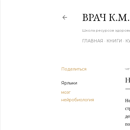
ВРАЧ К.
Школа ресурсов здоровья
ГЛАВНАЯ
КНИГИ
К
Поделиться
че
Н
Ярлыки
мозг
нейробиология
Не
ст
де
по