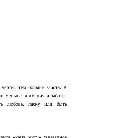
 черты, тем больше забота. К
но меньше внимания и заботы.
ть любовь, ласку или быть
рита «кама муту» (внезапное