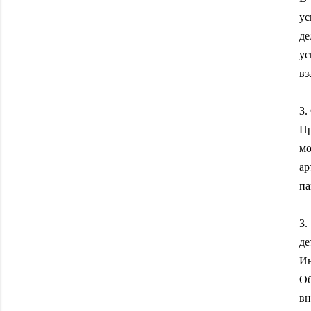
ус
де
ус
вз
3.
П
мо
ар
па
3.
де
Ин
Об
вн