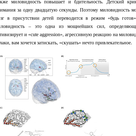
кже миловидность повышает и бдительность. Детский кри
имания за одну двадцатую секунды. Поэтому миловидность м
зг в присутствии детей переводится в режим «будь готов»
иловидность – это одна из мощнейших сил, определяющ
тивизирует и «сute aggression», агрессивную реакцию на милови
лаки, вам хочется затискать, «скушать» нечто привлекательное.