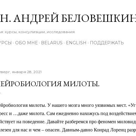
К основному контенту
М.Н. АНДРЕЙ БЕЛОВЕШКИ
: курсы, консультации, исследования.
УРСЫ
ОБО МНЕ
BELARUS
ENGLISH
ПОДДЕРЖАТЬ
тверг, января 28, 2021
ЕЙРОБИОЛОГИЯ МИЛОТЫ.
йробиология милоты.
У нашего мозга много уязвимых мест. «У
ресс и …даже милота. Сам ежедневно нахожусь под воздействие
йствует на поведение. Давайте разберемся про феномен миловид
лезен для нас и чем – опасен. Давным-давно Конрад Лоренц ра