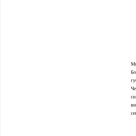
Ми
Бо
гу
Че
си
вн
се