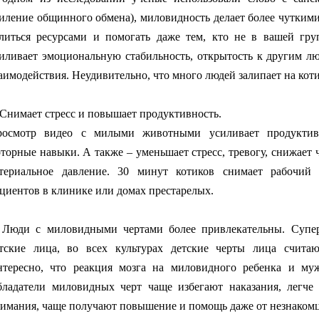
иление общинного обмена), миловидность делает более чутки
литься ресурсами и помогать даже тем, кто не в вашей груп
иливает эмоциональную стабильность, открытость к другим л
аимодействия. Неудивительно, что много людей залипает на кот
 Снимает стресс и повышает продуктивность.
росмотр видео с милыми животными усиливает продуктив
торные навыки. А также – уменьшает стресс, тревогу, снижает 
териальное давление. 30 минут котиков снимает рабочий
циентов в клинике или домах престарелых.
 Люди с миловидными чертами более привлекательны. Суп
тские лица, во всех культурах детские черты лица считаю
тересно, что реакция мозга на миловидного ребенка и м
ладатели миловидных черт чаще избегают наказания, легче
имания, чаще получают повышение и помощь даже от незнаком