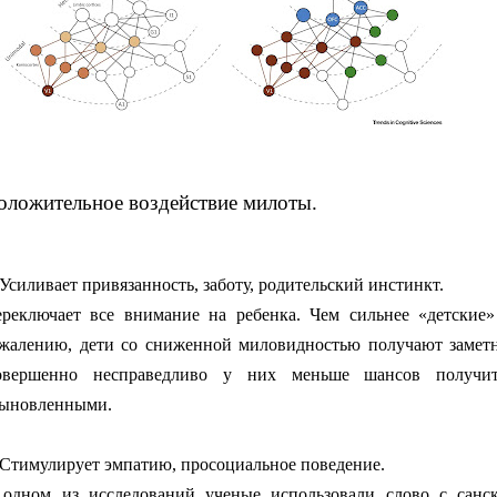
оложительное воздействие милоты.
 Усиливает привязанность, заботу, родительский инстинкт.
реключает все внимание на ребенка. Чем сильнее «детские»
жалению, дети со сниженной миловидностью получают замет
овершенно несправедливо у них меньше шансов получи
сыновленными.
 Стимулирует эмпатию, просоциальное поведение.
одном из исследований ученые использовали слово с санск