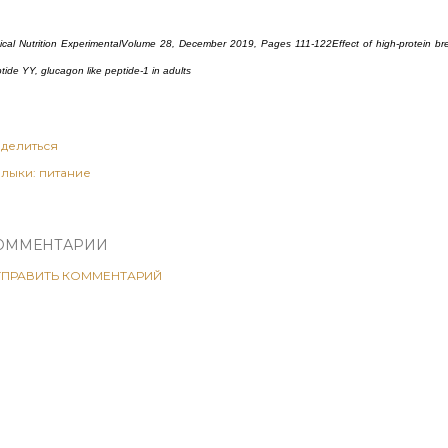
nical Nutrition ExperimentalVolume 28, December 2019, Pages 111-122Effect of high-protein br
tide YY, glucagon like peptide-1 in adults
делиться
лыки:
питание
ОММЕНТАРИИ
ТПРАВИТЬ КОММЕНТАРИЙ