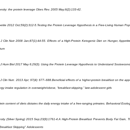
esity: the protein leverage Obes Rev. 2005 May;6(2):133-42.
etite 2012 Oct;59(2):312-5.Testing the Protein Leverage Hypothesis in a Free-Living Human Pop
J Clin Nutr 2008 Jan;87(1):44-55. Effects of a High-Protein Ketogenic Diet on Hunger, Appet
itum
J Hum Biol 2017 May 6;29(3). Using the Protein Leverage Hypothesis to Understand Socioeconom
J Clin Nutr. 2013 Apr; 97(4): 677–688.Beneficial effects of a higher-protein breakfast on the appe
rgy intake regulation in overweight/obese, “breakfast-skipping,” late-adolescent girls
tein content of diets dictates the daily energy intake of a free-ranging primates. Behavioral Eco
sity (Silver Spring) 2015 Sep;23(9):1761-4.A High-Protein Breakfast Prevents Body Fat Gain, T
"Breakfast Skipping" Adolescents