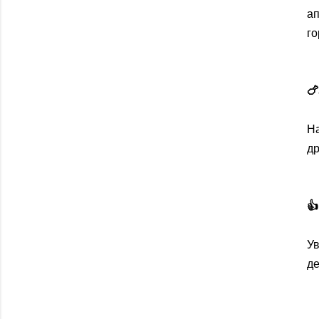
ап
г

Н
др
👍
Ув
де