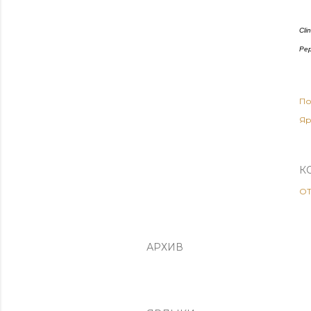
Cli
Pep
По
Яр
К
О
АРХИВ