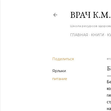
ВРАЧ К.
Школа ресурсов здоровья
ГЛАВНАЯ
КНИГИ
К
Поделиться
вт
Б
Ярлыки
питание
Бе
к
ги
с
н