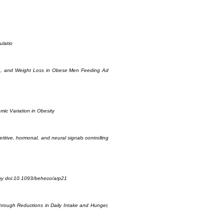
ulatio
ite, and Weight Loss in Obese Men Feeding Ad
ic Variation in Obesity
titive, hormonal, and neural signals controlling
logy doi:10.1093/beheco/arp21
hrough Reductions in Daily Intake and Hunger,