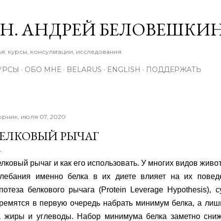
К основному контенту
М.Н. АНДРЕЙ БЕЛОВЕШКИ
: курсы, консультации, исследования.
УРСЫ
ОБО МНЕ
BELARUS
ENGLISH
ПОДДЕРЖАТЬ
орник, июля 07, 2020
ЕЛКОВЫЙ РЫЧАГ
лковый рычаг и как его использовать. У многих видов жив
олебания именно белка в их диете влияет на их повед
потеза белкового рычага (Protein Leverage Hypothesis), 
тремятся в первую очередь набрать минимум белка, а ли
а жиры и углеводы. Набор минимума белка заметно сниж