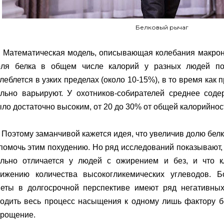
Белковый рычаг
 Математическая модель, описывающая колебания макрону
оля белка в общем числе калорий у разных людей по
леблется в узких пределах (около 10-15%), в то время как
ильно варьируют. У охотников-собирателей среднее сод
ло достаточно высоким, от 20 до 30% от общей калорийнос
 Поэтому заманчивой кажется идея, что увеличив долю бел
помочь этим похудению. Но ряд исследований показывают, 
ильно отличается у людей с ожирением и без, и что 
нижению количества высокогликемических углеводов. Б
иеты в долгосрочной перспективе имеют ряд негативных
водить весь процесс насыщения к одному лишь фактору б
прощение.