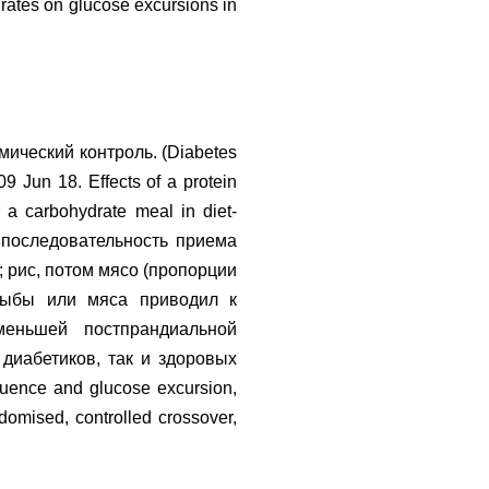
drates on glucose excursions in
мический контроль. (Diabetes
 Jun 18. Effects of a protein
 a carbohydrate meal in diet-
и последовательность приема
с; рис, потом мясо (пропорции
рыбы или мяса приводил к
еньшей постпрандиальной
диабетиков, так и здоровых
quence and glucose excursion,
ndomised, controlled crossover,