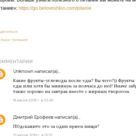
итание»:
https://go.beloveshkin.com/pitanie
делиться
лыки:
питание
ОММЕНТАРИИ
Unknown
написал(а)…
Какие фрукты-углеводы после еды? Вы чего?)) Фрукты
еды или хотя бы минимум за полчаса до неё! Иначе за
также хорошо на завтрак вместе с жирным творогом.
15 июля 2019 г. в 01:49
Дмитрий Ерофеев
написал(а)…
ПОдскажите это за один прием пищи?
21 июля 2019 г. в 01:12