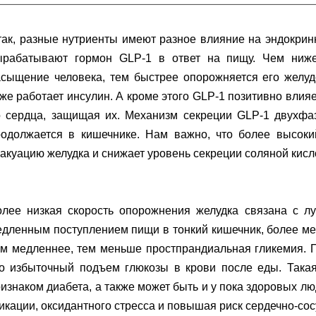
ак, разные нутриенты имеют разное влияние на эндокринн
ырабатывают гормон GLP-1 в ответ на пищу. Чем ниже
сыщение человека, тем быстрее опорожняется его желудо
же работает инсулин. А кроме этого GLP-1 позитивно влияе
о сердца, защищая их. Механизм секреции GLP-1 двухфаз
родолжается в кишечнике. Нам важно, что более высоки
акуацию желудка и снижает уровень секреции соляной кис
олее низкая скорость опорожнения желудка связана с 
едленным поступлением пищи в тонкий кишечник, более м
ем медленнее, тем меньше простпрандиальная гликемия. 
то избыточный подъем глюкозы в крови после еды. Така
изнаком диабета, а также может быть и у пока здоровых л
икации, оксидантного стресса и повышая риск сердечно-со