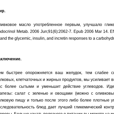
ир.
ливковое масло употребленное первым, улучшало гликем
docrinol Metab. 2006 Jun;91(6):2062-7. Epub 2006 Mar 14. Effe
 and the glycemic, insulin, and incretin responses to a carbohydr
аключение.
ем быстрее опорожняется ваш желудок, тем слабее сы
лковых, клетчаточных и жирных продуктов, мы усиливает в
ас более сытыми и уменьшит действие углеводов. Иде
рапезы: салат с зеленью и овощами (можно с оливковы
лковую пищу и только после этого либо более плотные у
следовательность блюд дает лучший гликемический контр
оровы. Больше узнать полезного о питании вы можете на 