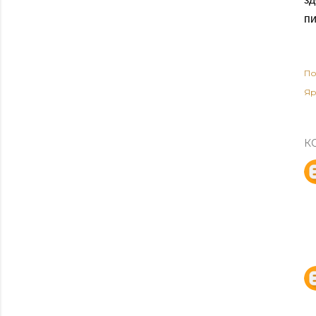
п
По
Яр
К