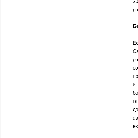
20
pa
Б
Ес
Ca
pr
co
пр
и
б
гл
до
ga
ex