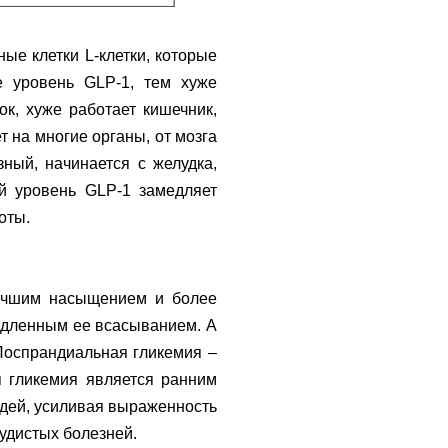
ые клетки L-клетки, которые
 уровень GLP-1, тем хуже
к, хуже работает кишечник,
т на многие органы, от мозга
ный, начинается с желудка,
й уровень GLP-1 замедляет
лоты.
лучшим насыщением и более
едленным ее всасыванием. А
Поспрандиальная гликемия –
я гликемия является ранним
юдей, усиливая выраженность
судистых болезней.