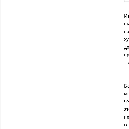
Ит
в
на
ху
д
п
эв
Б
м
ч
э
пр
гл