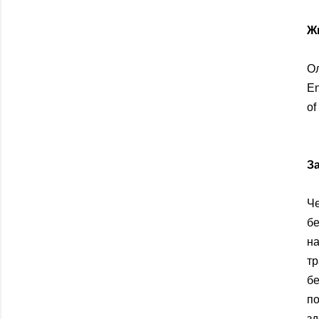
Ж
О
En
of
З
Ч
бе
н
т
бе
по
зд