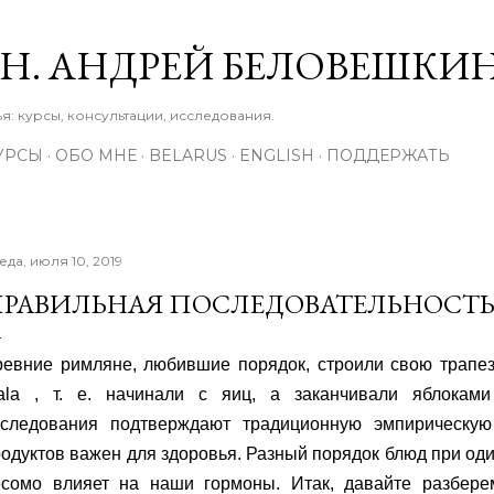
К основному контенту
М.Н. АНДРЕЙ БЕЛОВЕШКИ
: курсы, консультации, исследования.
УРСЫ
ОБО МНЕ
BELARUS
ENGLISH
ПОДДЕРЖАТЬ
еда, июля 10, 2019
РАВИЛЬНАЯ ПОСЛЕДОВАТЕЛЬНОСТ
ревние римляне, любившие порядок, строили свою трапез
ala , т. е. начинали с яиц, а заканчивали яблоками
сследования подтверждают традиционную эмпирическую
одуктов важен для здоровья. Разный порядок блюд при од
есомо влияет на наши гормоны. Итак, давайте разберем