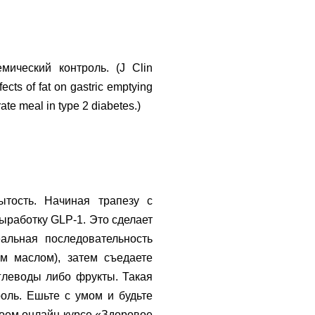
ический контроль. (J Clin
cts of fat on gastric emptying
ate meal in type 2 diabetes.)
тость. Начиная трапезу с
ыработку GLP-1. Это сделает
альная последовательность
м маслом), затем съедаете
глеводы либо фрукты. Такая
оль. Ешьте с умом и будьте
моем онлайн-курсе «Здоровое