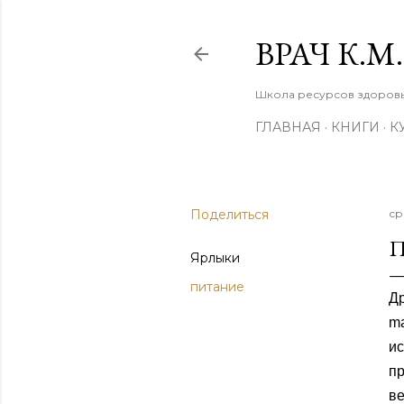
ВРАЧ К.
Школа ресурсов здоровья
ГЛАВНАЯ
КНИГИ
К
Поделиться
ср
П
Ярлыки
питание
Д
m
и
пр
в