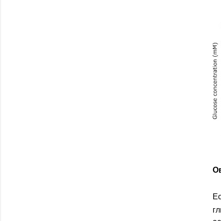
О
Ес
гл