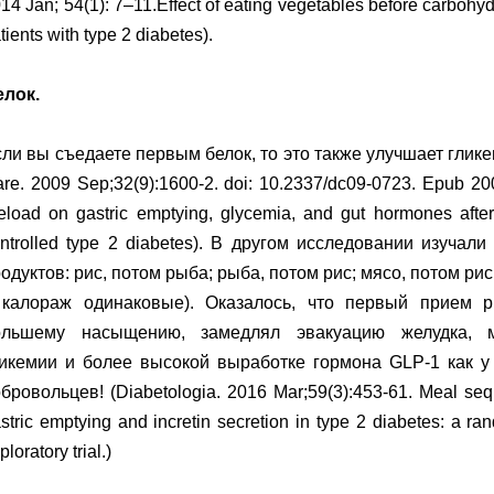
14 Jan; 54(1): 7–11.Effect of eating vegetables before carbohy
tients with type 2 diabetes).
елок.
ли вы съедаете первым белок, то это также улучшает глике
re. 2009 Sep;32(9):1600-2. doi: 10.2337/dc09-0723. Epub 2009
eload on gastric emptying, glycemia, and gut hormones after
ntrolled type 2 diabetes). В другом исследовании изучал
одуктов: рис, потом рыба; рыба, потом рис; мясо, потом ри
 калораж одинаковые). Оказалось, что первый прием 
ольшему насыщению, замедлял эвакуацию желудка, м
икемии и более высокой выработке гормона GLP-1 как у 
бровольцев! (Diabetologia. 2016 Mar;59(3):453-61. Meal se
stric emptying and incretin secretion in type 2 diabetes: a ra
ploratory trial.)