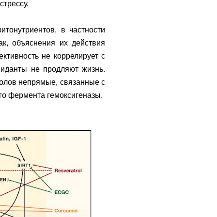
стрессу.
итонутриентов, в частности
к, объяснения их действия
ктивность не коррелирует с
сиданты не продляют жизнь.
олов непрямые, связанные с
ого фермента гемоксигеназы.