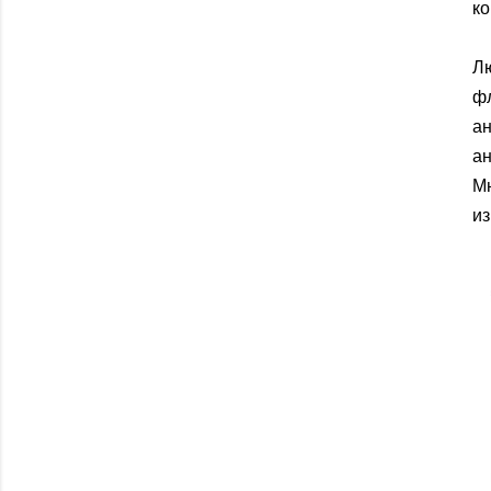
ко
Л
ф
ан
ан
Мн
из