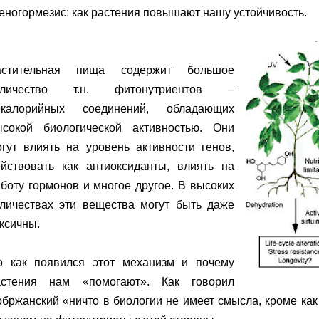
еногормезис: как растения повышают нашу устойчивость.
астительная пища содержит большое
оличество т.н. фитонутриентов –
екалорийных соединений, обладающих
ысокой биологической активностью. Они
гут влиять на уровень активности генов,
ействовать как антиоксиданты, влиять на
боту гормонов и многое другое. В высоких
оличествах эти вещества могут быть даже
оксичны.
о как появился этот механизм и почему
астения нам «помогают». Как говорил
бржанский «ничто в биологии не имеет смысла, кроме как