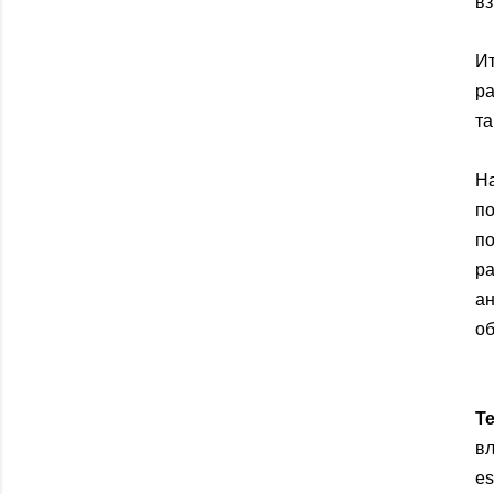
вз
Ит
р
та
На
по
п
р
ан
об
Т
в
e