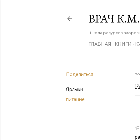
ВРАЧ К.
Школа ресурсов здоровья
ГЛАВНАЯ
КНИГИ
К
Поделиться
по
Р
Ярлыки
питание
“
р