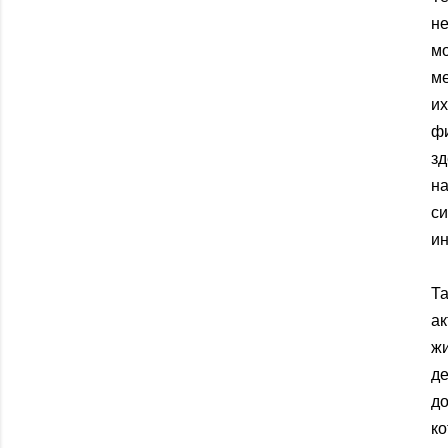
н
м
ме
их
фи
зд
на
с
и
Т
ак
жи
д
до
к