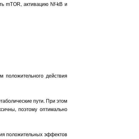
ть mTOR, активацию Nf-kB и
м положительного действия
таболические пути. При этом
ксичны, поэтому оптимально
ния положительных эффектов