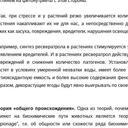
глянем на фитонутриеты с этой стороны.
ак, при стрессе и у растений резко увеличивается коли
астения накапливают их не для нас, а непосредственно 
ких как засуха, повреждения, вредители, нарушения освещ
пример, синтез ресвератрола в растениях стимулируется
явлением вредителей. И в растениях ресвератрол действ
овреждений и снижения количество патогенов. Установл
астет в условиях умеренной нехватки воды, имеет боле
тиоксидантную емкость и более высокие содержания феноло
разом, дикорастущие ягоды будут явно выигрывать по свое
еория «общего происхождения».
Одна из теорий, почем
лияют на биохимические пути животных является теор
spionage”, т.е. об общности или схожести ряда биохим