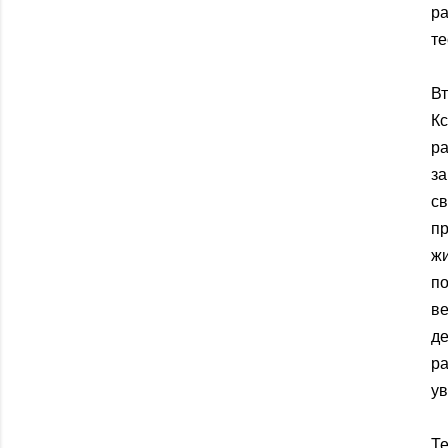
р
те
В
Кс
р
за
с
п
жи
по
в
д
р
у
Те