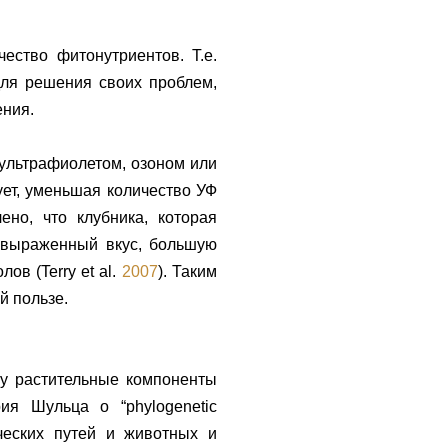
чество фитонутриентов. Т.е.
для решения своих проблем,
ения.
 ультрафиолетом, озоном или
ует, уменьшая количество УФ
ено, что клубника, которая
е выраженный вкус, большую
в (Terry et al.
2007
). Таким
й пользе.
у растительные компоненты
ия Шульца о “phylogenetic
ических путей и животных и