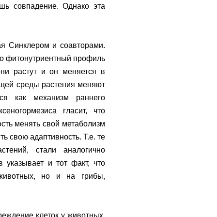
шь совпадение. Однако эта
ая Синклером и соавторами.
 что фитонутриентный профиль
ни растут и он меняется в
ющей среды растения меняют
лся как механизм раннего
сеногормезиса гласит, что
сть менять свой метаболизм
ь свою адаптивность. Т.е. те
астений, стали аналогично
 указывает и тот факт, что
животных, но и на грибы,
реждение клеток у животных,