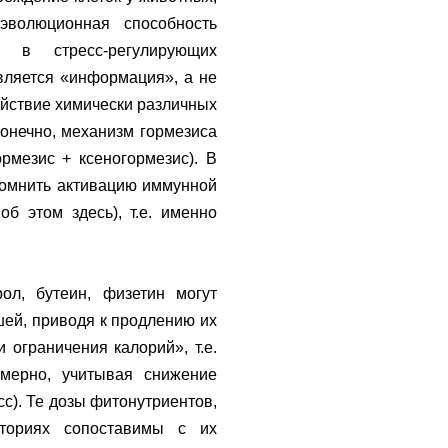
эволюционная способность
 в стресс-регулирующих
вляется «информация», а не
ействие химически различных
Конечно, механизм гормезиса
ормезис + ксеногормезис). В
помнить активацию иммунной
б этом здесь), т.е. именно
ол, бутеин, физетин могут
шей, приводя к продлению их
 ограничения калорий», т.е.
омерно, учитывая снижение
с). Те дозы фитонутриентов,
ториях сопоставимы с их