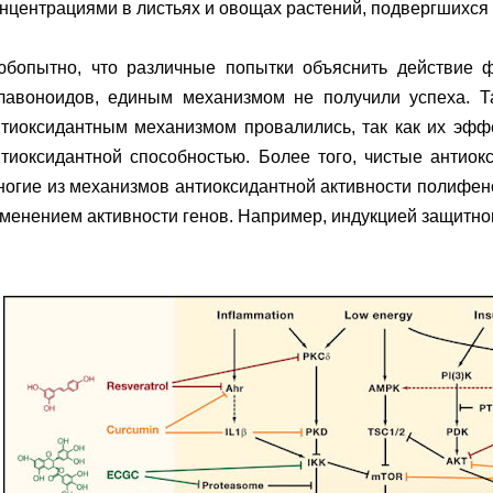
нцентрациями в листьях и овощах растений, подвергшихся 
юбопытно, что различные попытки объяснить действие ф
лавоноидов, единым механизмом не получили успеха. Та
тиоксидантным механизмом провалились, так как их эффе
тиоксидантной способностью. Более того, чистые антиок
огие из механизмов антиоксидантной активности полифен
менением активности генов. Например, индукцией защитн