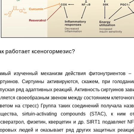
ак работает ксеногормезис?
амый изученный механизм действия фитонутриентов – 
иртуинов. Сиртуины активируются, скажем, при голодани
пуская ряд адаптивных реакций. Активность сиртуинов зав
ляется своеобразным звеном между состоянием клеточног
ветом на стресс) Группа таких соединений получала наз
ещества, sirtuin-activating compounds (STAC), к ним 
свератрол, физетин, кверцетин и др. SIRT1 подавляет NF
доровых людей и оказывает ряд других защитных реакций