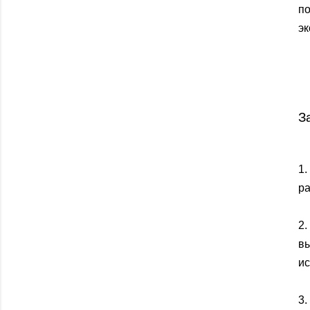
п
эк
З
1
ра
2.
в
ис
3.