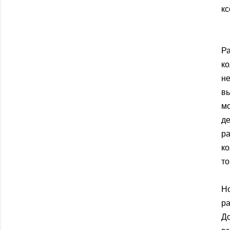
кс
Р
к
н
в
мо
д
ра
к
т
Н
р
До