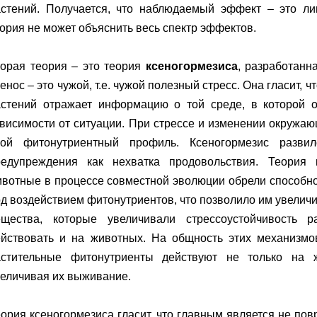
астений. Получается, что наблюдаемый эффект – это ли
ория не может объяснить весь спектр эффектов.
торая теория – это теория
ксеногормезиса
, разработанн
енос – это чужой, т.е. чужой полезный стресс. Она гласит,
астений отражает информацию о той среде, в которой о
висимости от ситуации. При стрессе и изменении окружа
вой фитонутриентный профиль. Ксеногормезис разви
редупреждения как нехватка продовольствия. Теория к
вотные в процессе совместной эволюции обрели способно
д воздействием фитонутриентов, что позволило им увеличит
ещества, которые увеличивали стрессоустойчивость р
ействовать и на животных. На общность этих механизмов
астительные фитонутриенты действуют не только на 
величивая их выживание.
ория ксеногормезиса гласит, что главным является не пов