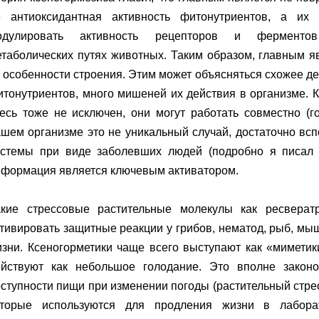
е антиоксидантная активность фитонутриентов, а их 
одулировать активность рецепторов и ферментов
таболических путях животных. Таким образом, главным я
 особенности строения. Этим может объясняться схожее д
тонутриентов, много мишеней их действия в организме. 
есь тоже не исключен, они могут работать совместно (г
шем организме это не уникальный случай, достаточно вс
истемы при виде заболевших людей (подробно я писал о
нформация является ключевым активатором.
акие стрессовые растительные молекулы как ресвератр
тивировать защитные реакции у грибов, нематод, рыб, мы
зни. Ксеногорметики чаще всего выступают как «миметики
ействуют как небольшое голодание. Это вполне закон
ступности пищи при изменении погоды (растительный стрес
оторые используются для продления жизни в лабора