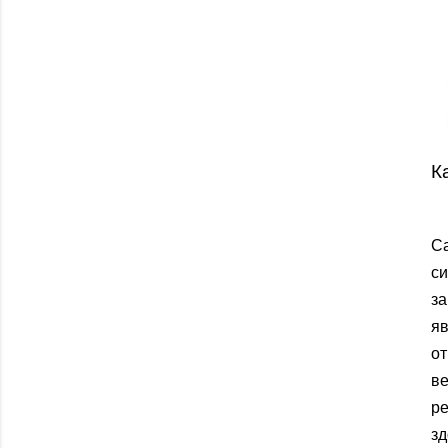
К
С
с
за
яв
от
в
ре
з