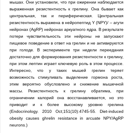
мышах. Они установили, что при ожирении наблюдается
выраженная резистентность к грелину. Она бывает как
центральная, так и периферическая. Центральная
резистентность выражена в нейропептид Y (NPY)/ – агути
нейронах (AgRP) нейронах аркуатного ядра. В результате
потери чувствительность эти нейроны не запускают
пищевое поведение в ответ на грелин и не активируются
при голоде. В эксперименте три недели переедания
достаточно для формирования резистентности к грелину,
при этом лептин играет ключевую роль в этом процессе.
Интересно, что у таких мышей грелин теряет
возможность стимуливать выделение гормона роста,
этим вероятно обусловлено и снижение мышечной
массы. Резистентность к грелину обратима, при
ограничении калорий она восстанавливается, но это
приводит и к более высокому уровню грелина
(Endocrinology. 2010 Oct;151(10):4745-55. Diet-induced
obesity causes ghrelin resistance in arcuate NPY/AgRP
neurons.)