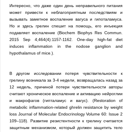
Интересно, что даже один день неправильного питания
может привести к неблагоприятным последствиям и
вызывать заметное воспаление вагуса и гипоталамуса.
Но и здесь грелин спешит на помощь, его инъекция
подавляет воспаление (Biochem Biophys Res Commun.
2015 Sep 4;464(4):1157-1162. One-day high-fat diet
induces inflammation in the nodose ganglion and
hypothalamus of mice.).
В другом исследовании потеря чувствительности к
грелину возникала за 3-4 недели, возвращалась назад за
12 недель, причиной потери чувствительности авторы
считают хроническое воспаление и активацию нейроглии
и макрофагов (гипталамус и вагус). (Restoration of
metabolic inflammation-related ghrelin resistance by weight
loss Journal of Molecular Endocrinology Volume 60: Issue 2
109–118). Развитие резистентности к грелину считается
защитным механизмом, который должен защитить тело