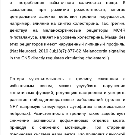
от потребления избыточного количества пищи. К
сожалению, при развитии резистентности, многие
центральные аспекты действия грелина нарушаются,
например, влияние на синтез холестерина. Так, грелин,
действуя на меланокортиновые рецепторы MC4R
гипоталамуса, влияет на уровень холестерина. Мыши без
этих рецепторов имеют нарушенный липидный профиль.
(Nat Neurosci. 2010 Jul;13(7):877-82 Melanocortin signaling
in the CNS directly regulates circulating cholesterol.)
Потеря чувствительность к грелину, связанная с
избыточным весом, может усугублять нарушение
когнитивных функций, регуляцию настроения и ускорять
развитие нейродегенеративных заболеваний (грелин и
NPY напрямую стимулируют аутофагию в кортикальных
нейронах). Резистентность к грелину также задействует
снижение активности дофаминовых отделов мозга,
приводя к снижению мотивации. При старении
грелиновая система нарушается, что приводит к высокой