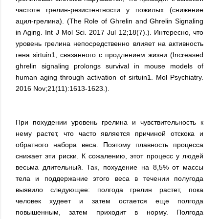
частоте грелин-резистентности у пожилых (снижение
ацил-грелина). (The Role of Ghrelin and Ghrelin Signaling
in Aging. Int J Mol Sci. 2017 Jul 12;18(7).). Интересно, что
уровень грелина непосредственно влияет на активность
гена sirtuin1, связанного с продлением жизни (Increased
ghrelin signaling prolongs survival in mouse models of
human aging through activation of sirtuin1. Mol Psychiatry.
2016 Nov;21(11):1613-1623.).
При похудении уровень грелина и чувствительность к
нему растет, что часто является причиной отскока и
обратного набора веса. Поэтому плавность процесса
снижает эти риски. К сожалению, этот процесс у людей
весьма длительный. Так, похудение на 8,5% от массы
тела и поддержание этого веса в течении полугода
выявило следующее: полгода грелин растет, пока
человек худеет и затем остается еще полгода
повышенным, затем приходит в норму. Полгода