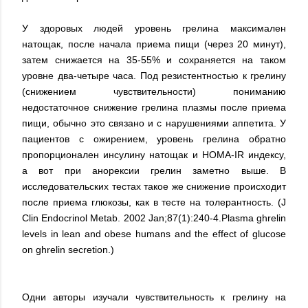
У здоровых людей уровень грелина максимален
натощак, после начала приема пищи (через 20 минут),
затем снижается на 35-55% и сохраняется на таком
уровне два-четыре часа. Под резистентностью к грелину
(снижением чувствительности) пониманию
недостаточное снижение грелина плазмы после приема
пищи, обычно это связано и с нарушениями аппетита. У
пациентов с ожирением, уровень грелина обратно
пропорционален инсулину натощак и HOMA-IR индексу,
а вот при анорексии грелин заметно выше. В
исследовательских тестах такое же снижение происходит
после приема глюкозы, как в тесте на толерантность. (J
Clin Endocrinol Metab. 2002 Jan;87(1):240-4.Plasma ghrelin
levels in lean and obese humans and the effect of glucose
on ghrelin secretion.)
Одни авторы изучали чувствительность к грелину на