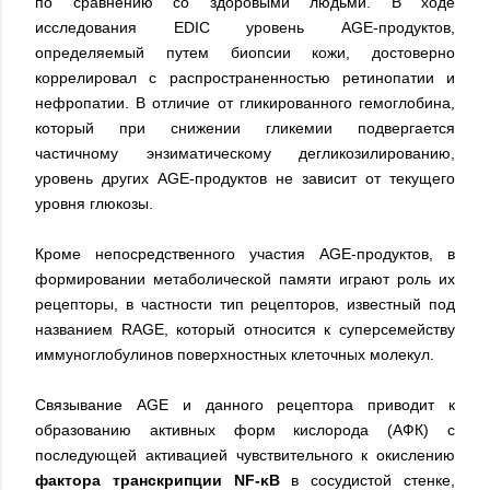
по сравнению со здоровыми людьми. В ходе
исследования EDIC уровень AGE-продуктов,
определяемый путем биопсии кожи, достоверно
коррелировал с распространенностью ретинопатии и
нефропатии. В отличие от гликированного гемоглобина,
который при снижении гликемии подвергается
частичному энзиматическому дегликозилированию,
уровень других AGE-продуктов не зависит от текущего
уровня глюкозы.
Кроме непосредственного участия AGE-продуктов, в
формировании метаболической памяти играют роль их
рецепторы, в частности тип рецепторов, известный под
названием RAGE, который относится к суперсемейству
иммуноглобулинов поверхностных клеточных молекул.
Связывание AGE и данного рецептора приводит к
образованию активных форм кислорода (АФК) с
последующей активацией чувствительного к окислению
фактора транскрипции NF-κB
в сосудистой стенке,