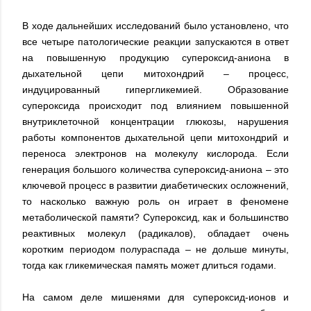
В ходе дальнейших исследований было установлено, что
все четыре патологические реакции запускаются в ответ
на повышенную продукцию супероксид-аниона в
дыхательной цепи митохондрий – процесс,
индуцированный гипергликемией. Образование
супероксида происходит под влиянием повышенной
внутриклеточной концентрации глюкозы, нарушения
работы компонентов дыхательной цепи митохондрий и
переноса электронов на молекулу кислорода. Если
генерация большого количества супероксид-аниона – это
ключевой процесс в развитии диабетических осложнений,
то насколько важную роль он играет в феномене
метаболической памяти? Супероксид, как и большинство
реактивных молекул (радикалов), обладает очень
коротким периодом полураспада – не дольше минуты,
тогда как гликемическая память может длиться годами.
На самом деле мишенями для супероксид-ионов и