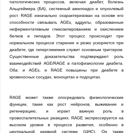
патологических процессов, включая диабет, болезнь
Альцгеймера (БА), системный амилоидоз и опухолевый
рост. RAGE изначально охарактеризован на основе его
способности связывать AGEs, аддукты, образованные
неферментативным гликозилированием и окислением
белков и липидов. Этот процесс происходит при
нормальном процессе старения и резко ускоряется при
диабете, где гипергликемия служит основным триггером.
Существенные доказательства подтверждают роль
взаимодействий AGE/RAGE в патофизиологии диабета.
Оба: и AGEs, и RAGE повышены при диабете в
кровеносных сосудах, моноцитах и подоцитах.
RAGE может также опосредовать физиологические
функции, такие как рост нейронов, выживание и
регенерацию, и играет важную роль в
провоспалительных реакциях. RAGE экспрессируется на
высоком уровне в процессе развития, особенно в
центральной нервной системе (ЦНС). Он также