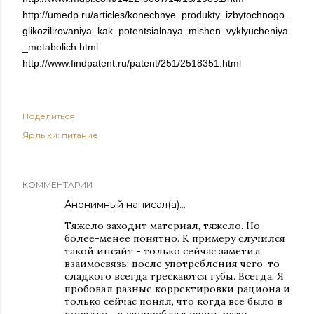
http://umedp.ru/articles/konechnye_produkty_izbytochnogo_
glikozilirovaniya_kak_potentsialnaya_mishen_vyklyucheniya
_metabolich.html
http://www.findpatent.ru/patent/251/2518351.html
Поделиться
Ярлыки:
питание
КОММЕНТАРИИ
Анонимный написал(а)…
Тяжело заходит материал, тяжело. Но
более-менее понятно. К примеру случился
такой инсайт - только сейчас заметил
взаимосвязь: после употребления чего-то
сладкого всегда трескаются губы. Всегда. Я
пробовал разные корректировки рациона и
только сейчас понял, что когда все было в