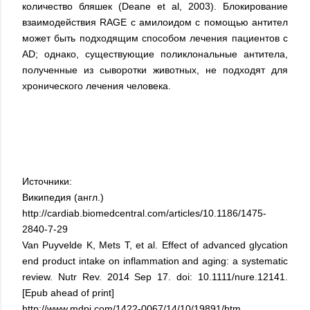
количество бляшек (Deane et al, 2003). Блокирование
взаимодействия RAGE с амилоидом с помощью антител
может быть подходящим способом лечения пациентов с
AD; однако, существующие поликлональные антитела,
полученные из сыворотки животных, не подходят для
хронического лечения человека.
Источники:
Википедия (англ.)
http://cardiab.biomedcentral.com/articles/10.1186/1475-
2840-7-29
Van Puyvelde K, Mets T, et al. Effect of advanced glycation
end product intake on inflammation and aging: a systematic
review. Nutr Rev. 2014 Sep 17. doi: 10.1111/nure.12141.
[Epub ahead of print]
http://www.mdpi.com/1422-0067/14/10/19891/htm