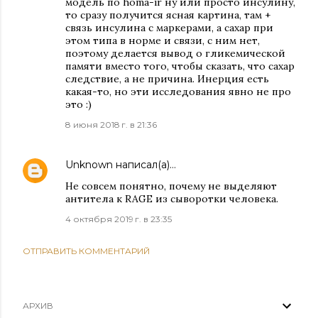
модель по homa-ir ну или просто инсулину,
то сразу получится ясная картина, там +
связь инсулина с маркерами, а сахар при
этом типа в норме и связи, с ним нет,
поэтому делается вывод о гликемической
памяти вместо того, чтобы сказать, что сахар
следствие, а не причина. Инерция есть
какая-то, но эти исследования явно не про
это :)
8 июня 2018 г. в 21:36
Unknown
написал(а)…
Не совсем понятно, почему не выделяют
антитела к RAGE из сыворотки человека.
4 октября 2019 г. в 23:35
ОТПРАВИТЬ КОММЕНТАРИЙ
АРХИВ