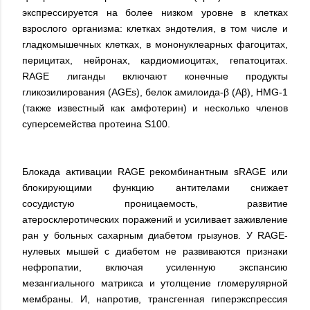
экспрессируется на более низком уровне в клетках
взрослого организма: клетках эндотелия, в том числе и
гладкомышечных клетках, в мононуклеарных фагоцитах,
перицитах, нейронах, кардиомиоцитах, гепатоцитах.
RAGE лиганды включают конечные продукты
гликозилирования (AGEs), белок амилоида-β (Aβ), HMG-1
(также известный как амфотерин) и несколько членов
суперсемейства протеина S100.
Блокада активации RAGE рекомбинантным sRAGE или
блокирующими функцию антителами снижает
сосудистую проницаемость, развитие
атеросклеротических поражений и усиливает заживление
ран у больных сахарным диабетом грызунов. У RAGE-
нулевых мышей с диабетом не развиваются признаки
нефропатии, включая усиленную экспансию
мезангиального матрикса и утолщение гломерулярной
мембраны. И, напротив, трансгенная гиперэкспрессия