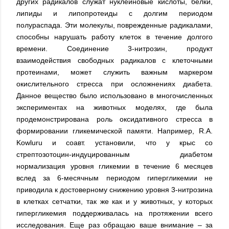
других радикалов служат нуклеиновые кислоты, белки,
липиды и липопротеиды с долгим периодом
полураспада. Эти молекулы, поврежденные радикалами,
способны нарушать работу клеток в течение долгого
времени. Соединение 3-нитрозин, продукт
взаимодействия свободных радикалов с клеточными
протеинами, может служить важным маркером
окислительного стресса при осложнениях диабета.
Данное вещество было использовано в многочисленных
экспериментах на животных моделях, где была
продемонстрирована роль оксидативного стресса в
формировании гликемической памяти. Например, R.A.
Kowluru и соавт. установили, что у крыс со
стрептозотоцин-индуцированным диабетом
нормализация уровня гликемии в течение 6 месяцев
вслед за 6-месячным периодом гипергликемии не
приводила к достоверному снижению уровня 3-нитрозина
в клетках сетчатки, так же как и у животных, у которых
гипергликемия поддерживалась на протяжении всего
исследования. Еще раз обращаю ваше внимание – за