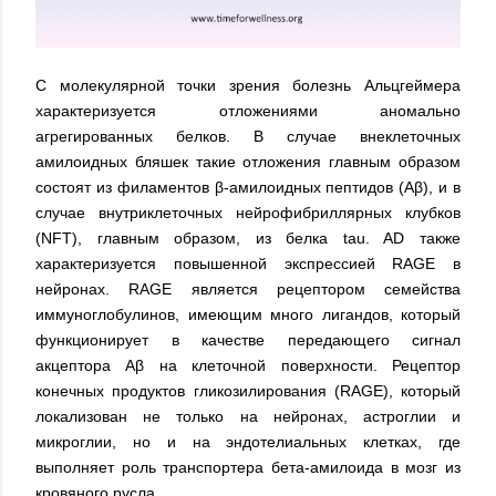
С молекулярной точки зрения болезнь Альцгеймера
характеризуется отложениями аномально
агрегированных белков. В случае внеклеточных
амилоидных бляшек такие отложения главным образом
состоят из филаментов β-амилоидных пептидов (Aβ), и в
случае внутриклеточных нейрофибриллярных клубков
(NFT), главным образом, из белка tau. AD также
характеризуется повышенной экспрессией RAGE в
нейронах. RAGE является рецептором семейства
иммуноглобулинов, имеющим много лигандов, который
функционирует в качестве передающего сигнал
акцептора Aβ на клеточной поверхности. Рецептор
конечных продуктов гликозилирования (RAGE), который
локализован не только на нейронах, астроглии и
микроглии, но и на эндотелиальных клетках, где
выполняет роль транспортера бета-амилоида в мозг из
кровяного русла.