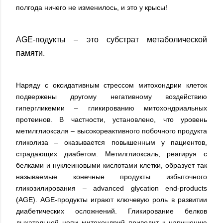
полгода ничего не изменилось, и это у крысы!
АGE-подукты – это субстрат метаболической
памяти.
Наряду с оксидативным стрессом митохондрии клеток
подвержены другому негативному воздействию
гипергликемии – гликированию митохондриальных
протеинов. В частности, установлено, что уровень
метилглиоксаля – высокореактивного побочного продукта
гликолиза – оказывается повышенным у пациентов,
страдающих диабетом. Метилглиоксаль, реагируя с
белками и нуклеиновыми кислотами клетки, образует так
называемые конечные продукты избыточного
гликозилирования – advanced glycation end-products
(AGE). AGE-продукты играют ключевую роль в развитии
диабетических осложнений. Гликирование белков
дыхательной цепи митохондрий приводит к нарушению