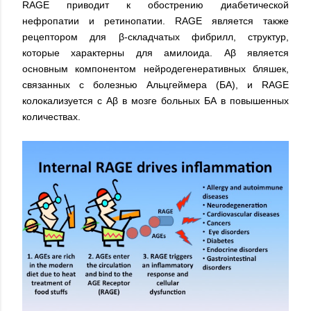
RAGE приводит к обострению диабетической
нефропатии и ретинопатии. RAGE является также
рецептором для β-складчатых фибрилл, структур,
которые характерны для амилоида. Aβ является
основным компонентом нейродегенеративных бляшек,
связанных с болезнью Альцгеймера (БА), и RAGE
колокализуется с Aβ в мозге больных БА в повышенных
количествах.