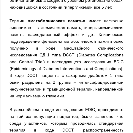
ретинопатии была сходной с уровнем ретинопатии собак,
находившихся в состоянии гипергликемии все 5 лет.
Термин
«метаболическая память»
имеет несколько
синонимов – гликемическая память, гипергликемическая
память, наследственный эффект и др.. Клиническое
подтверждение феномена метаболической памяти было
получено в ходе масштабного клинического
исследования СД 1 типа DCCT (Diabetes Complications
and Control Trial) и последующего исследования EDIC
(Epidemiology of Diabetes Interventions and Complications).
В ходе DCCT пациенты с сахарным диабетом 1 типа
были разделены на 2 группы – интенсифицированной
инсуинотерапии и традиционной терапии, направленной
на нормализацию гликемии.
В дальнейшем в ходе исследования EDIC, проводимого
на той же популяции пациентов, было выявлено, что
среди участников, которым проводилась стандартная
терапия в ходе DCCT, распространенность