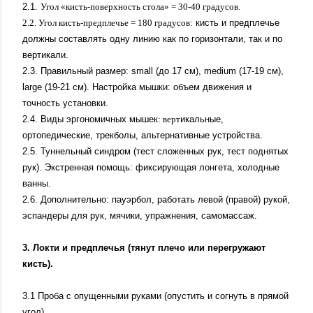
2.1.
Угол «кисть-поверхность стола» = 30-40 градусов.
2.2. Угол кисть-предплечье = 180 градусов:
кисть и предплечье
должны составлять одну линию как по горизонтали, так и по
вертикали.
2.3. Правильный размер: small (до 17 см), medium (17-19 см),
large (19-21 см). Настройка мышки: объем движения и
точность установки.
2.4. Виды эргономичных мышек
: верт
икальные,
ортопедические, трекболы, альтернативные устройства.
2.5. Туннельный синдром (тест сложенных рук, тест поднятых
рук). Экстренная помощь: фиксирующая лонгета, холодные
ванны.
2.6. Дополнительно: пауэрбол, работать левой (правой) рукой,
эспандеры для рук, мячики, упражнения, самомассаж.
3. Локти и предплечья (тянут плечо или перегружают
кисть).
3.1 Проба с опущенными руками (опустить и согнуть в прямой
угол).