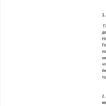
1
Гл
до
Но
По
по
ни
ч
бе
го
2.
ме