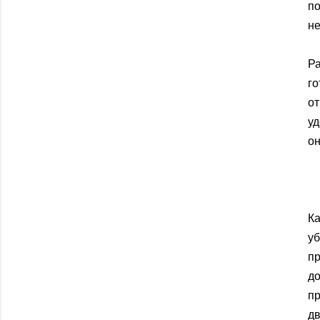
по
не
Ра
г
о
у
он
К
у
пр
д
п
д