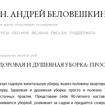
К основному контенту
М.Н. АНДРЕЙ БЕЛОВЕШКИ
: курсы, консультации, исследования.
УРСЫ
ОБО МНЕ
BELARUS
ENGLISH
ПОДДЕРЖАТЬ
недельник, июня 29, 2015
ДОРОВАЯ И ДУШЕВНАЯ УБОРКА: ПРО
чал годовую капитальную уборку, вывез половину квартиры
борку. Здоровая и душевная уборка: просто и полезно.
осточных практик. Представим себе 90-летнего наста
нимается уборкой, ухаживает за садом и предается созер