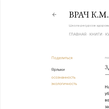
ВРАЧ К.
Школа ресурсов здоровья
ГЛАВНАЯ
КНИГИ
К
Поделиться
по
З
Ярлыки
осознанность
экологичность
На
у
в
за