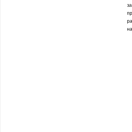
з
п
ра
на