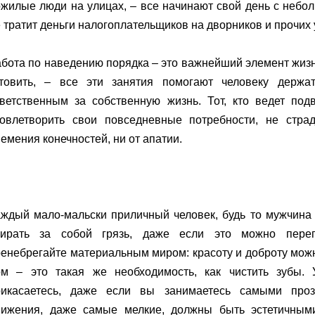
жилые люди на улицах, – все начинают свой день с небо
 тратит деньги налогоплательщиков на дворников и прочих
бота по наведению порядка – это важнейший элемент жизни
отовить, – все эти занятия помогают человеку держа
тветственным за собственную жизнь. Тот, кто ведет по
довлетворить свои повседневные потребности, не страд
емения конечностей, ни от апатии.
аждый мало-мальски приличный человек, будь то мужчина
бирать за собой грязь, даже если это можно переп
енебрегайте материальным миром: красоту и доброту можн
ом – это такая же необходимость, как чистить зубы.
рикасаетесь, даже если вы занимаетесь самыми про
вижения, даже самые мелкие, должны быть эстетичными