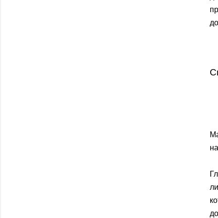
п
д
С
М
на
Г
л
ко
до