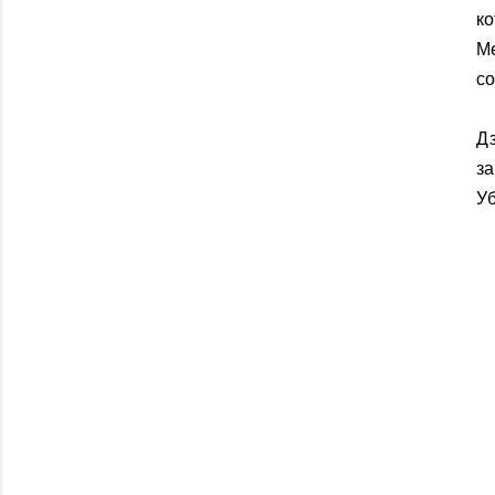
ко
М
со
Дз
за
Уб