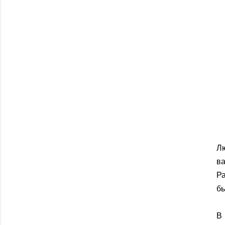
Л
в
Ра
б
В