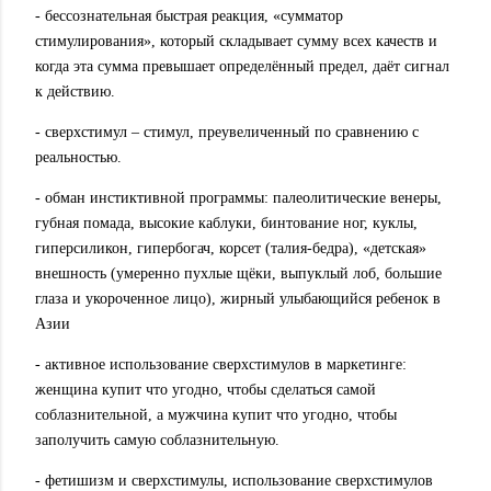
- бессознательная быстрая реакция, «сумматор
стимулирования», который складывает сумму всех качеств и
когда эта сумма превышает определённый предел, даёт сигнал
к действию.
- сверхстимул – стимул, преувеличенный по сравнению с
реальностью.
- обман инстиктивной программы: палеолитические венеры,
губная помада, высокие каблуки, бинтование ног, куклы,
гиперсиликон, гипербогач, корсет (талия-бедра), «детская»
внешность (умеренно пухлые щёки, выпуклый лоб, большие
глаза и укороченное лицо), жирный улыбающийся ребенок в
Азии
- активное использование сверхстимулов в маркетинге:
женщина купит что угодно, чтобы сделаться самой
соблазнительной, а мужчина купит что угодно, чтобы
заполучить самую соблазнительную.
- фетишизм и сверхстимулы, использование сверхстимулов