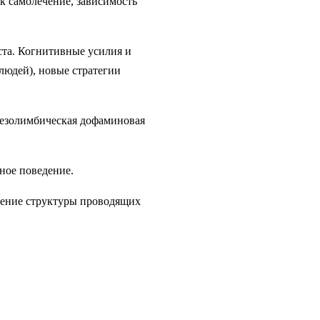
ак самолечение, зависимость
ста. Когнитивные усилия и
людей), новые стратегии
мезолимбическая дофаминовая
рное поведение.
вление структуры проводящих