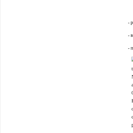
- 
- 
- 