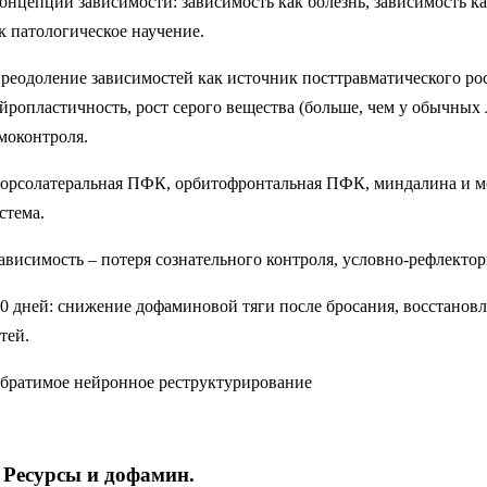
концепции зависимости: зависимость как болезнь, зависимость к
к патологическое научение.
преодоление зависимостей как источник посттравматического ро
йропластичность, рост серого вещества (больше, чем у обычных 
моконтроля.
дорсолатеральная ПФК, орбитофронтальная ПФК, миндалина и 
стема.
зависимость – потеря сознательного контроля, условно-рефлекто
90 дней: снижение дофаминовой тяги после бросания, восстано
тей.
обратимое нейронное реструктурирование
. Ресурсы и дофамин.