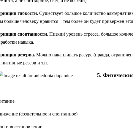
емнота, а не снотворное, свет, а не кофеин)
принцип гибкости.
Существует большое количество альтернативн
м больше человеку нравится – тем более он будет привержен эт
принцип спонтанности.
Низкий уровень стресса, большое количе
работки навыка.
принцип резерва.
Можно накапливать ресурс (правда, ограничен
гнитивные резерв и т.п.
5. Физические
питание
движение (сознательное и спонтанное)
сон и восстановление