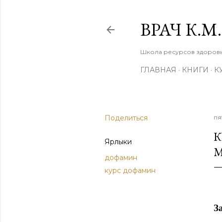
ВРАЧ К.
Школа ресурсов здоровья
ГЛАВНАЯ
КНИГИ
К
Поделиться
пя
К
Ярлыки
дофамин
курс дофамин
З