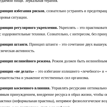
едаемой пищи. Зеркальная терапия.
принцип избегания рисков
, сознательно устранять и предотвра
оровья ситуации.
принцип регулярного укрепления.
Укреплять – это практиковат
с оздоровительные техники. Сознательно, с интересом, без прин
принцип штанги.
Принцип штанги – это сочетание двух вышеука
зическая активность.
принцип нелинейного режима.
Режим должен быть нелинейным,
принцип «не делать»
– это избегание излишнего «лечебного» и 
ешательства и уважение естественных сил организма.
принцип косвенного влияния.
Управлять ресурсами оптимально 
ямым принуждением, внедрение ресурса в образ жизни, чтобы о
актики (неформальная практика), непрямое физиологическое воз