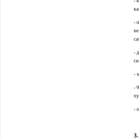
- 
ка
- 
не
са
- 
си
- 
- 
пу
- 
3