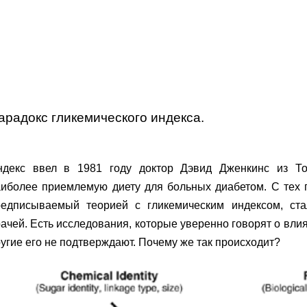
арадокс гликемического индекса.
ндекс ввел в 1981 году доктор Дэвид Дженкинс из То
аиболее приемлемую диету для больных диабетом. С тех 
редписываемый теорией с гликемическим индексом, ст
ачей. Есть исследования, которые уверенно говорят о вли
угие его не подтверждают. Почему же так происходит?