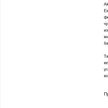
Ak
Ее
фе
чу
из
ж
ба
Т
к
уг
ко
П