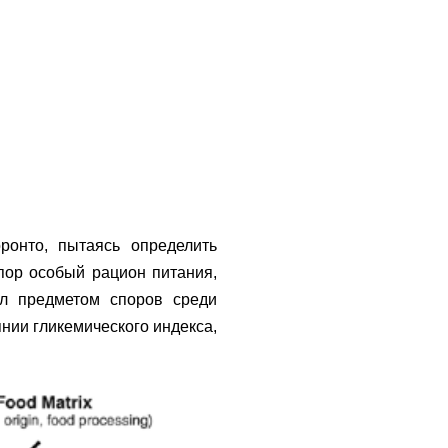
ронто, пытаясь определить
пор особый рацион питания,
ал предметом споров среди
янии гликемического индекса,