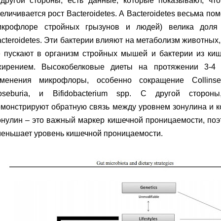
 другой стороны, есть данные, которые показывают, что
еличивается рост Bacteroidetes. А Bacteroidetes весьма по
икрофлоре стройных грызунов и людей) велика доля 
cteroidetes. Эти бактерии влияют на метаболизм животных
е пускают в организм стройных мышей и бактерии из ки
жирением. Высокобелковые диеты на протяжении 3-4 
зменения микрофлоры, особенно сокращение Collinsella
oseburia, и Bifidobacterium spp. С другой сторон
монстрируют обратную связь между уровнем зонулина и к
нулин – это важный маркер кишечной проницаемости, поэ
меньшает уровень кишечной проницаемости.