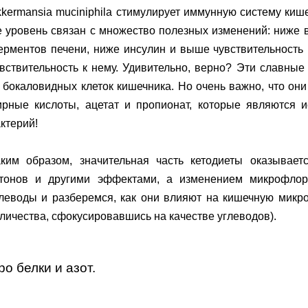
kermansia muciniphila стимулирует иммунную систему кише
 уровень связан с множество полезных изменений: ниже 
рментов печени, ниже инсулин и выше чувствительность 
вствительность к нему. Удивительно, верно? Эти славны
 бокаловидных клеток кишечника. Но очень важно, что он
ирные кислоты, ацетат и пропионат, которые являются 
ктерий!
аким образом, значительная часть кетодиеты оказывает
етонов и другими эффектами, а изменением микрофлор
леводы и разберемся, как они влияют на кишечную микро
личества, сфокусировавшись на качестве углеводов).
ро белки и азот.