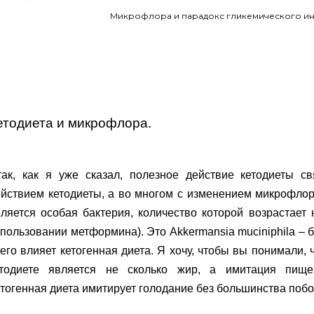
Микрофлора и парадокс гликемического ин
етодиета и микрофлора.
так, как я уже сказал, полезное действие кетодиеты с
ействием кетодиеты, а во многом с изменением микрофло
ляется особая бактерия, количество которой возрастает 
пользовании метформина). Это Akkermansia muciniphila – 
его влияет кетогенная диета. Я хочу, чтобы вы понимали,
етодиете является не сколько жир, а имитация пищев
тогенная диета имитирует голодание без большинства поб