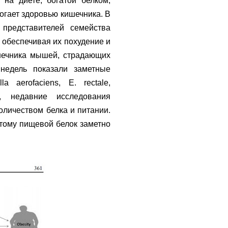
 на диете, богатой белком,
могает здоровью кишечника. В
представителей семейства
, обеспечивая их похудение и
шечника мышей, страдающих
недель показали заметные
 aerofaciens, E. rectale,
ы, недавние исследования
оличеством белка и питании.
тому пищевой белок заметно