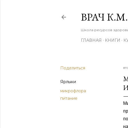
ВРАЧ К.
Школа ресурсов здоровья
ГЛАВНАЯ
КНИГИ
К
Поделиться
вт
М
Ярлыки
И
микрофлора
питание
М
п
по
н