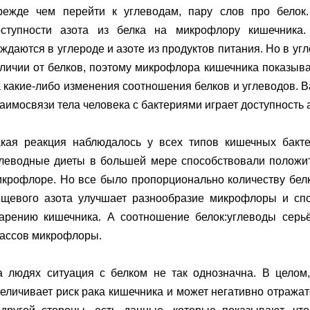
режде чем перейти к углеводам, пару слов про белок
оступности азота из белка на микрофлору кишечника
ждаются в углероде и азоте из продуктов питания. Но в угл
личии от белков, поэтому микрофлора кишечника показыв
 какие-либо изменения соотношения белков и углеводов. 
аимосвязи тела человека с бактериями играет доступность 
акая реакция наблюдалось у всех типов кишечных бакте
глеводные диеты в большей мере способствовали положи
крофлоре. Но все было пропорционально количеству белк
ищевого азота улучшает разнообразие микрофлоры и спо
тарению кишечника. А соотношение белок:углеводы серь
лассов микрофлоры.
а людях ситуация с белком не так однозначна. В целом
еличивает риск рака кишечника и может негативно отражат