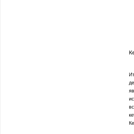
К
И
д
яв
ис
вс
к
Ке