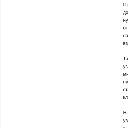
П
д
ну
от
на
вз
Т
у
ми
п
с
к
Н
ув