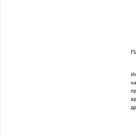
П
И
н
п
вр
др