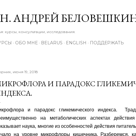
К основному контенту
М.Н. АНДРЕЙ БЕЛОВЕШКИ
: курсы, консультации, исследования.
УРСЫ
ОБО МНЕ
BELARUS
ENGLISH
ПОДДЕРЖАТЬ
орник, июня 19, 2018
ИКРОФЛОРА И ПАРАДОКС ГЛИКЕМИ
НДЕКСА.
икрофлора и парадокс гликемического индекса.
Тра
реимущественно на метаболических аспектах действия
казывает наука, многие из особенностей действия питател
ачало на уровне микрофлоры кишечника. Разберемся, к