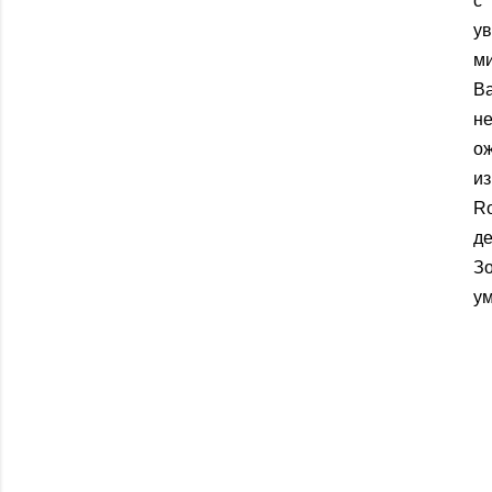
с
ув
м
Ba
н
о
и
R
де
Зо
у