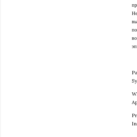
пр
Не
вы
по
во
эп
Pa
Sy
Wh
Ap
Pr
In