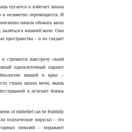
шь пугается и избегает запаха
о и незаметно перемещается. И
внезапно начали обожать запах
, валяться в кошачей моче. Они
е пространства – и их съедает
 и стремится навстречу своей
ивный одноклеточный паразит
йробиологию мышей и крыс –
сто страха запаха мочи, мышь
есстрашной и исчезает боязнь
stems of misbelief can be fruitfully
или психические вирусы) – это
итарных инвазий – поражают