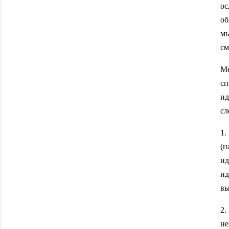
ос
об
мы
см
Ме
сп
ид
сл
1.
(н
ид
ид
вы
2.
не