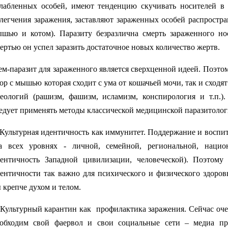
лабленных особей, имеют тенденцию скучивать носителей в
легчения заражения, заставляют зараженных особей распростран
шью и котом). Паразиту безразлична смерть зараженного но
ертью он успел заразить достаточное новых количество жертв.
м-паразит для зараженного является сверхценной идеей. Поэтом
ор с мышью которая сходит с ума от кошачьей мочи, так и сходя
еологий (рашизм, фашизм, исламизм, конспирология и т.п.
едует применять методы классической медицинской паразитоло
 Культурная идентичность как иммунитет. Поддержание и воспи
а всех уровнях - личной, семейной, региональной, наци
ентичность Западной цивилизации, человеческой). Поэтому
ентичности так важно для психического и физического здоро
 крепче духом и телом.
 Культурный карантин как
профилактика заражения. Сейчас оч
обходим свой фаервол и свои социальные сети – медиа пр