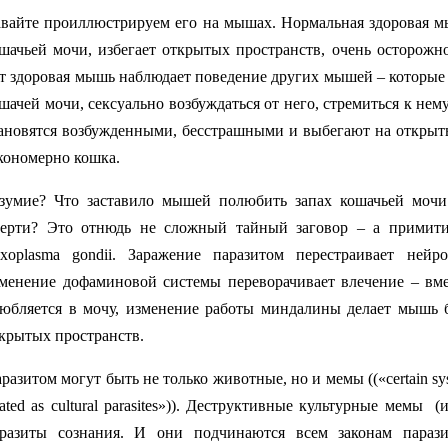
вайте проиллюстрируем его на мышах. Нормальная здоровая мы
шачьей мочи, избегает открытых пространств, очень осторожн
т здоровая мышь наблюдает поведение других мышей – которые 
шачей мочи,
c
ексуально возбуждаться от него,
стремиться к нему
ановятся возбужденными, бесстрашными и выбегают на открыты
кономерно кошка.
зумие? Что заставило мышей полюбить запах кошачьей мочи
ерти? Это отнюдь не сложный тайный заговор – а примит
xoplasma gondii. Заражение паразитом перестраивает не
менение дофаминовой системы переворачивает влечение – вме
юбляется в мочу, изменение работы миндалины делает мышь б
крытых пространств.
разитом
могут
быть
не
только
животные
,
но
и
мемы
((«certain sy
eated as cultural parasites»)).
Деструктивные культурные мемы
(
разиты сознания. И они подчинаются всем законам параз