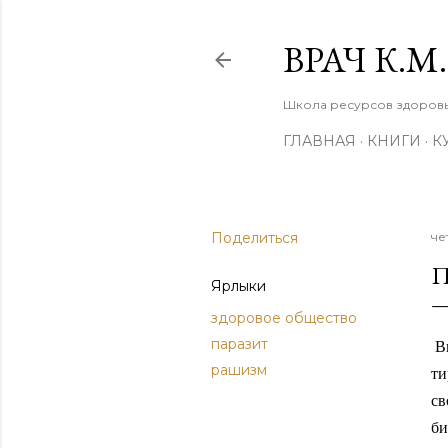
ВРАЧ К.
Школа ресурсов здоровья
ГЛАВНАЯ
КНИГИ
К
Поделиться
че
П
Ярлыки
здоровое общество
паразит
В
рашизм
ти
св
би