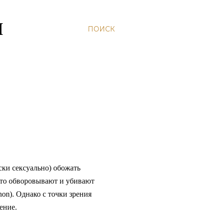
Н
ПОИСК
ск
и сексуально) обожать
что обворовывают и убивают
non). Однако с точки зрения
ение.