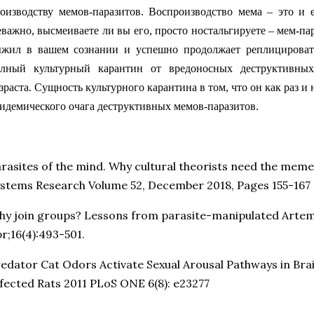
оизводству мемов-паразитов. Воспроизводство мема – это и 
важно, высмеиваете ли вы его, просто ностальгируете – мем-па
жил в вашем сознании и успешно продолжает реплицироват
лный культурный карантин от вредоносных деструктивных
зраста. Сущность культурного карантина в том, что он как раз 
идемического очага деструктивных мемов-паразитов.
rasites of the mind. Why cultural theorists need the meme
stems Research Volume 52, December 2018, Pages 155-167
y join groups? Lessons from parasite-manipulated Artem
r;16(4):493-501.
edator Cat Odors Activate Sexual Arousal Pathways in Bra
fected Rats 2011 PLoS ONE 6(8): e23277