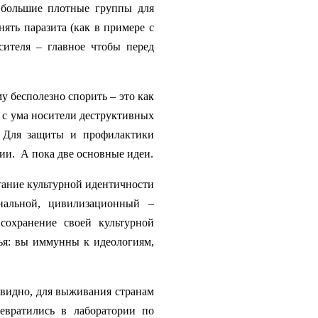
 большие плотные группы для
ять паразита (как в примере с
сителя – главное чтобы перед
у бесполезно спорить – это как
т с ума носители деструктивных
). Для защиты и профилактики
гии.
А пока две основные идеи.
тание культурной идентичности
ональной, цивилизационный –
 сохранение своей культурной
вья: вы иммунны к идеологиям,
евидно, для выживания странам
евратились в лаборатории по