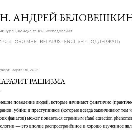
К основному контенту
М.Н. АНДРЕЙ БЕЛОВЕШКИ
: курсы, консультации, исследования.
УРСЫ
ОБО МНЕ
BELARUS
ENGLISH
ПОДДЕРЖАТЬ
тверг, марта 06, 2025
АРАЗИТ РАШИЗМА
нешне поведение людей, которые начинают фанатично
(практіче
ранов, убийц и преступников (которые всегда заканчивают тем 
оих фанатов) может показаться странным (fatal attraction phenome
ологии — это вполне распространённое и хорошо изученное явл