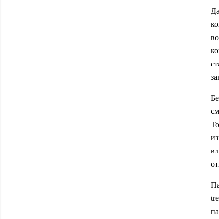
Да
ко
во
ко
ст
за
Бе
см
To
из
вл
от
Па
tr
па