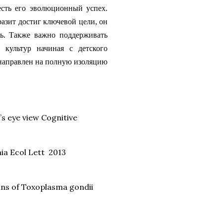
есть его эволюционный успех.
разит достиг ключевой цели, он
ь. Также важно поддерживать
 культур начиная с детского
и направлен на полную изоляцию
’s eye view Сognitive
ia Ecol Lett
2013
ins of Toxoplasma gondii