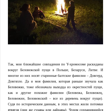
Так, мои ближайшие совпадения по Y-хромосоме раскиданы
вокруг Беловежской пущи в Польше, Беларуси, Литве. И
многие из них носят старинные балтские фамилии – Довгерд,
Довгялло. Да и моя фамилия, которая раньше звучала как
Беловежко, тоже обозначала выходца из окрестностей пущи,
как и другие похожие фамилии (Беловежа, Беловежец,
Беловежин, Беловежский – все из деревень вокруг пущи).
Судя по историческим данным, в этих местах жили потомки
ятвягов (они же судавы или дайнавы). Чудом сохранившийся