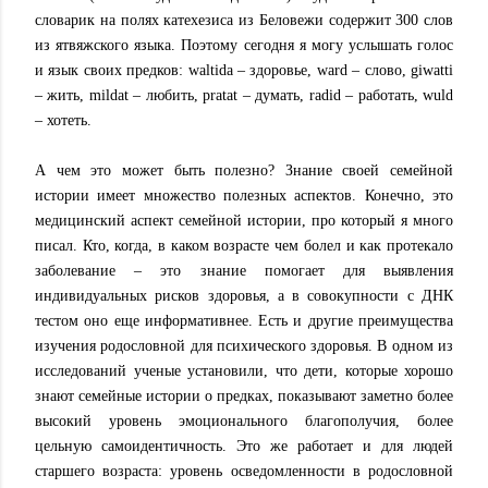
словарик на полях катехезиса из Беловежи содержит 300 слов
из ятвяжского языка. Поэтому сегодня я могу услышать голос
и язык своих предков: waltida – здоровье, ward – слово, giwatti
– жить, mildat – любить, pratat – думать, radid – работать, wuld
– хотеть.
А чем это может быть полезно? Знание своей семейной
истории имеет множество полезных аспектов. Конечно, это
медицинский аспект семейной истории, про который я много
писал. Кто, когда, в каком возрасте чем болел и как протекало
заболевание – это знание помогает для выявления
индивидуальных рисков здоровья, а в совокупности с ДНК
тестом оно еще информативнее. Есть и другие преимущества
изучения родословной для психического здоровья. В одном из
исследований ученые установили, что дети, которые хорошо
знают семейные истории о предках, показывают заметно более
высокий уровень эмоционального благополучия, более
цельную самоидентичность. Это же работает и для людей
старшего возраста: уровень осведомленности в родословной