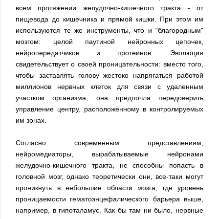
всем протяжении желудочно-кишечного тракта - от
пищевода до кишечника и прямой кишки. При этом им
используются те же инструменты, что и "благородным"
мозгом: целой паутиной нейронных цепочек,
нейропередатчиков и протеинов. Эволюция
свидетельствует о своей проницательности: вместо того,
чтобы заставлять голову жестоко напрягаться работой
миллионов нервных клеток для связи с удаленным
участком организма, она предпочла передоверить
управление центру, расположенному в контролируемых
им зонах.
Согласно современным представлениям,
нейромедиаторы, вырабатываемые нейронами
желудочно-кишечного тракта, не способны попасть в
головной мозг, однако теоретически они, все-таки могут
проникнуть в небольшие области мозга, где уровень
проницаемости гематоэнцефалического барьера выше,
например, в гипоталамус. Как бы там ни было, нервные