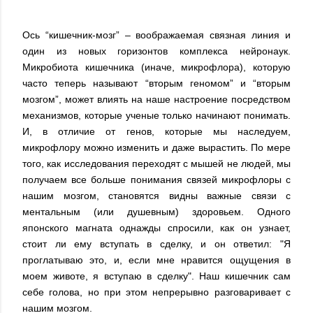
Ось “кишечник-мозг” – воображаемая связная линия и
один из новых горизонтов комплекса нейронаук.
Микробиота кишечника (иначе, микрофлора), которую
часто теперь называют “вторым геномом” и “вторым
мозгом”, может влиять на наше настроение посредством
механизмов, которые ученые только начинают понимать.
И, в отличие от генов, которые мы наследуем,
микрофлору можно изменить и даже вырастить. По мере
того, как исследования переходят с мышей не людей, мы
получаем все больше понимания связей микрофлоры с
нашим мозгом, становятся видны важные связи с
ментальным (или душевным) здоровьем. Одного
японского магната однажды спросили, как он узнает,
стоит ли ему вступать в сделку, и он ответил: "Я
проглатываю это, и, если мне нравится ощущения в
моем животе, я вступаю в сделку". Наш кишечник сам
себе голова, но при этом непрерывно разговаривает с
нашим мозгом.